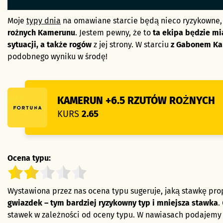
Moje
typy dnia
na omawiane starcie będą nieco ryzykowne,
rożnych Kamerunu
. Jestem pewny, że to
ta ekipa będzie mi
sytuacji, a także rogów
z jej strony. W starciu
z Gabonem Kam
podobnego wyniku w środę!
KAMERUN +6.5 RZUTÓW ROŻNYCH
KURS
2.65
Ocena typu:
Wystawiona przez nas ocena typu sugeruje, jaką stawkę pr
gwiazdek – tym bardziej ryzykowny typ i mniejsza stawka
.
stawek w zależności od oceny typu. W nawiasach podajemy j