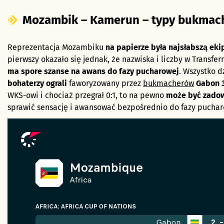
Mozambik – Kamerun – typy bukmac
Reprezentacja Mozambiku
na papierze była najsłabszą eki
pierwszy okazało się jednak, że nazwiska i liczby w Transfer
ma spore szanse na awans do fazy pucharowej
. Wszystko d
bohaterzy ograli
faworyzowany przez
bukmacherów
Gabon 3
WKS-owi i chociaż przegrał 0:1, to na pewno
może być zadow
sprawić sensację i awansować bezpośrednio do fazy puchar