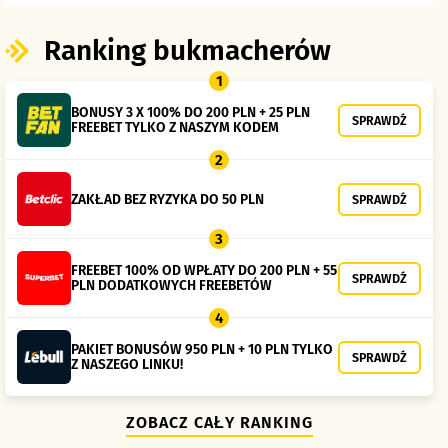
Ranking bukmacherów
1
BONUSY 3 X 100% DO 200 PLN + 25 PLN
SPRAWDŹ
FREEBET TYLKO Z NASZYM KODEM
2
ZAKŁAD BEZ RYZYKA DO 50 PLN
SPRAWDŹ
3
FREEBET 100% OD WPŁATY DO 200 PLN + 55
SPRAWDŹ
PLN DODATKOWYCH FREEBETÓW
4
PAKIET BONUSÓW 950 PLN + 10 PLN TYLKO
SPRAWDŹ
Z NASZEGO LINKU!
ZOBACZ CAŁY RANKING