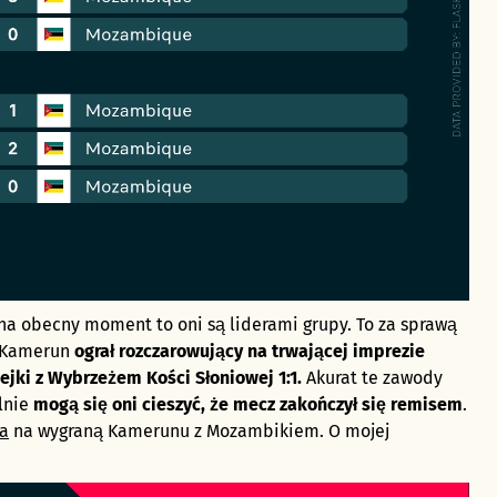
na obecny moment to oni są liderami grupy. To za sprawą
y Kamerun
ograł rozczarowujący na trwającej imprezie
ejki z Wybrzeżem Kości Słoniowej 1:1.
Akurat te zawody
lnie
mogą się oni cieszyć, że mecz zakończył się remisem
.
ia
na wygraną Kamerunu z Mozambikiem. O mojej