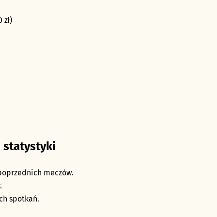
 zł)
 statystyki
 poprzednich meczów.
.
ch spotkań.