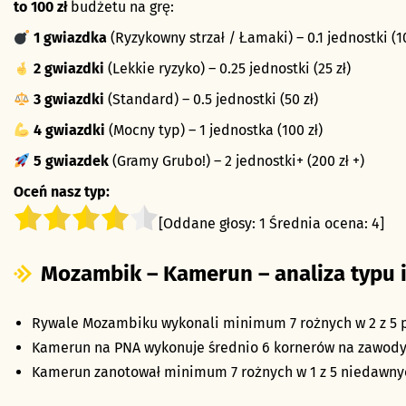
to 100 zł
budżetu na grę:
1 gwiazdka
(Ryzykowny strzał / Łamaki) – 0.1 jednostki (10
2 gwiazdki
(Lekkie ryzyko) – 0.25 jednostki (25 zł)
3 gwiazdki
(Standard) – 0.5 jednostki (50 zł)
4 gwiazdki
(Mocny typ) – 1 jednostka (100 zł)
5 gwiazdek
(Gramy Grubo!) – 2 jednostki+ (200 zł +)
Oceń nasz typ:
[Oddane głosy:
1
Średnia ocena:
4
]
Mozambik – Kamerun – analiza typu i
Rywale Mozambiku wykonali minimum 7 rożnych w 2 z 5
Kamerun na PNA wykonuje średnio 6 kornerów na zawody
Kamerun zanotował minimum 7 rożnych w 1 z 5 niedawny