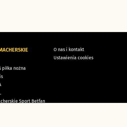
MACHERSKIE
O nas i kontakt
Ustawienia cookies
ś piłka nożna
is
A
L
cherskie Sport Betfan