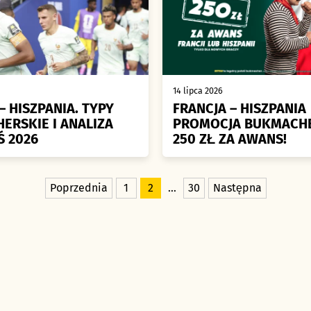
14 lipca 2026
– HISZPANIA. TYPY
FRANCJA – HISZPANIA
ERSKIE I ANALIZA
PROMOCJA BUKMACH
Ś 2026
250 ZŁ ZA AWANS!
Poprzednia
1
2
…
30
Następna