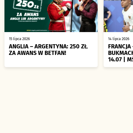
15 lipca 2026
14 lipca 2026
ANGLIA – ARGENTYNA: 250 ZŁ
FRANCJA 
ZA AWANS W BETFAN!
BUKMACH
14.07 | M