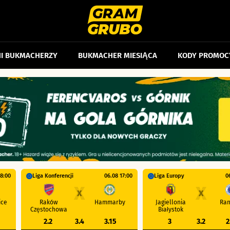
I BUKMACHERZY
BUKMACHER MIESIĄCA
KODY PROMOC
18:00
Liga Konferencji
06.08 17:00
Liga Europy
0
X
X
ice
Raków
Hammarby
Jagiellonia
Ran
Częstochowa
Białystok
2.2
3.4
3.15
3
3.2
2