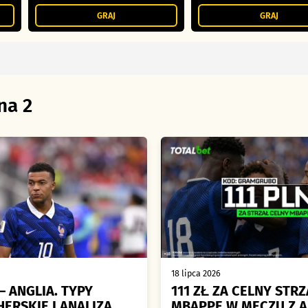
GRAJ
GRAJ
na 2
18 lipca 2026
– ANGLIA. TYPY
111 ZŁ ZA CELNY STR
ERSKIE I ANALIZA
MBAPPE W MECZU Z A