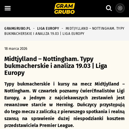
GRAMGRUBO.PL
-
LIGA EUROPY
-
MIDTJYLLAND – NOTTINGHAM. TYPY
BUKMACHERSKIE I ANALIZA 19.03 | LIGA EUROPY
18 marca 2026
Midtjylland – Nottingham. Typy
bukmacherskie i analiza 19.03 | Liga
Europy
Typy bukmacherskie i kursy na mecz Midtjylland –
Nottingham. W czwartek poznamy ćwierćfinalistów Ligi
Europy, a jednym z najciekawszych zestawień jest
rewanżowe starcie w Herning. Duńczycy przystępują
do tego meczu z zaliczką z pierwszego spotkania i realną
szansą na sprawienie dużej niespodzianki kosztem
przedstawiciela Premier League.