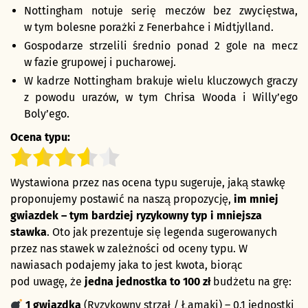
Nottingham notuje serię meczów bez zwycięstwa,
w tym bolesne porażki z Fenerbahce i Midtjylland.
Gospodarze strzelili średnio ponad 2 gole na mecz
w fazie grupowej i pucharowej.
W kadrze Nottingham brakuje wielu kluczowych graczy
z powodu urazów, w tym Chrisa Wooda i Willy’ego
Boly’ego.
Ocena typu:
Wystawiona przez nas ocena typu sugeruje, jaką stawkę
proponujemy postawić na naszą propozycję,
im mniej
gwiazdek – tym bardziej ryzykowny typ i mniejsza
stawka
. Oto jak prezentuje się legenda sugerowanych
przez nas stawek w zależności od oceny typu. W
nawiasach podajemy jaka to jest kwota, biorąc
pod uwagę, że
jedna jednostka to 100 zł
budżetu na grę:
1 gwiazdka
(Ryzykowny strzał / Łamaki) – 0.1 jednostki