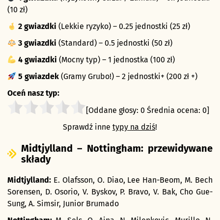
(10 zł)
2 gwiazdki
(Lekkie ryzyko) – 0.25 jednostki (25 zł)
3 gwiazdki
(Standard) – 0.5 jednostki (50 zł)
4 gwiazdki
(Mocny typ) – 1 jednostka (100 zł)
5 gwiazdek
(Gramy Grubo!) – 2 jednostki+ (200 zł +)
Oceń nasz typ:
[Oddane głosy:
0
Średnia ocena:
0
]
Sprawdź inne
typy na dziś
!
Midtjylland – Nottingham: przewidywane
składy
Midtjylland:
E. Olafsson, O. Diao, Lee Han-Beom, M. Bech
Sorensen, D. Osorio, V. Byskov, P. Bravo, V. Bak, Cho Gue-
Sung, A. Simsir, Junior Brumado