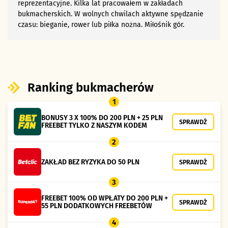
reprezentacyjne. Kilka lat pracowałem w zakładach
bukmacherskich. W wolnych chwilach aktywne spędzanie
czasu: bieganie, rower lub piłka nożna. Miłośnik gór.
Ranking bukmacherów
1
BONUSY 3 X 100% DO 200 PLN + 25 PLN
SPRAWDŹ
FREEBET TYLKO Z NASZYM KODEM
2
ZAKŁAD BEZ RYZYKA DO 50 PLN
SPRAWDŹ
3
FREEBET 100% OD WPŁATY DO 200 PLN +
SPRAWDŹ
55 PLN DODATKOWYCH FREEBETÓW
4