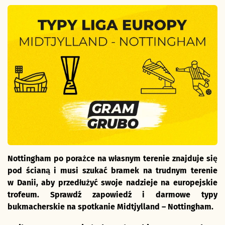
Nottingham po porażce na własnym terenie znajduje się
pod ścianą i musi szukać bramek na trudnym terenie
w Danii, aby przedłużyć swoje nadzieje na europejskie
trofeum. Sprawdź zapowiedź i darmowe typy
bukmacherskie na spotkanie Midtjylland – Nottingham.