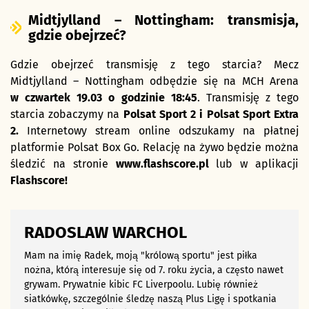
Midtjylland – Nottingham: transmisja,
gdzie obejrzeć?
Gdzie obejrzeć transmisję z tego starcia? Mecz
Midtjylland – Nottingham odbędzie się na MCH Arena
w czwartek 19.03 o godzinie 18:45
. Transmisję z tego
starcia zobaczymy na
Polsat Sport 2 i Polsat Sport Extra
2.
Internetowy stream online odszukamy na płatnej
platformie Polsat Box Go. Relację na żywo będzie można
śledzić na stronie
www.flashscore.pl
lub w aplikacji
Flashscore!
RADOSLAW WARCHOL
Mam na imię Radek, moją "królową sportu" jest piłka
nożna, którą interesuje się od 7. roku życia, a często nawet
grywam. Prywatnie kibic FC Liverpoolu. Lubię również
siatkówkę, szczególnie śledzę naszą Plus Ligę i spotkania