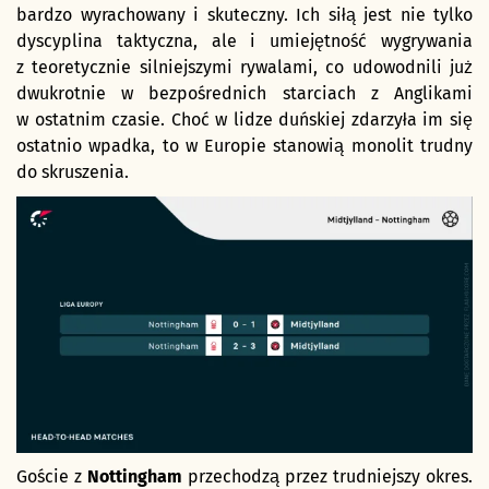
bardzo wyrachowany i skuteczny. Ich siłą jest nie tylko
dyscyplina taktyczna, ale i umiejętność wygrywania
z teoretycznie silniejszymi rywalami, co udowodnili już
dwukrotnie w bezpośrednich starciach z Anglikami
w ostatnim czasie. Choć w lidze duńskiej zdarzyła im się
ostatnio wpadka, to w Europie stanowią monolit trudny
do skruszenia.
Goście z
Nottingham
przechodzą przez trudniejszy okres.