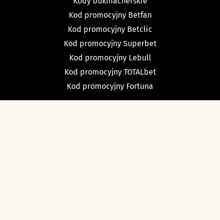
Kody bukmacherskie
Kod promocyjny Betfan
Kod promocyjny Betclic
Kod promocyjny Superbet
Kod promocyjny Lebull
Kod promocyjny TOTALbet
Kod promocyjny Fortuna
TYPY BUKMACHERSKIE
Typy dnia
Typy na dziś piłka nożna
Typy na tenis
Typy na NBA
Typy na NHL
Typy bukmacherskie Sport Betfan