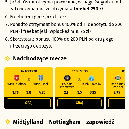
Jeżeli Oskar otrzyma powołanie, w ciągu 24 godzin od
zakończenia meczu otrzymasz
freebet 250 zł
Freebetem grasz jak chcesz
Ponadto otrzymasz bonus 100% od 1. depozytu do 200
PLN (i freebet jeśli wpłaciłeś min. 75 zł)
Skorzystaj z bonusu 100% do 200 PLN od drugiego
i trzeciego depozytu
Nadchodzące mecze
07.08 18:30
07.08 18:30
08.0
X
X
Wisła Kraków
Wisła Płock
Polonia
Ruch Chorzów
Radomiak
Warszawa
Radom
1.78
3.8
4.25
2.1
3.5
3.25
2.95
GRAJ
GRAJ
G
Midtjylland – Nottingham – zapowiedź