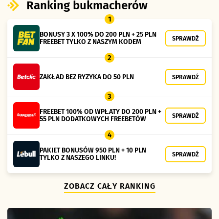
Ranking bukmacherów
1
BONUSY 3 X 100% DO 200 PLN + 25 PLN
SPRAWDŹ
FREEBET TYLKO Z NASZYM KODEM
2
ZAKŁAD BEZ RYZYKA DO 50 PLN
SPRAWDŹ
3
FREEBET 100% OD WPŁATY DO 200 PLN +
SPRAWDŹ
55 PLN DODATKOWYCH FREEBETÓW
4
PAKIET BONUSÓW 950 PLN + 10 PLN
SPRAWDŹ
TYLKO Z NASZEGO LINKU!
ZOBACZ CAŁY RANKING