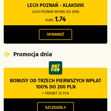
LECH POZNAŃ - KLAKSVIK
LECH POZNAŃ WYGRA DO ZERA
1.74
KURS
SPRAWDŹ
Promocja dnia
BONUSY OD TRZECH PIERWSZYCH WPŁAT
100% DO 200 PLN
+ FREEBET 25 PLN
SZCZEGÓŁY