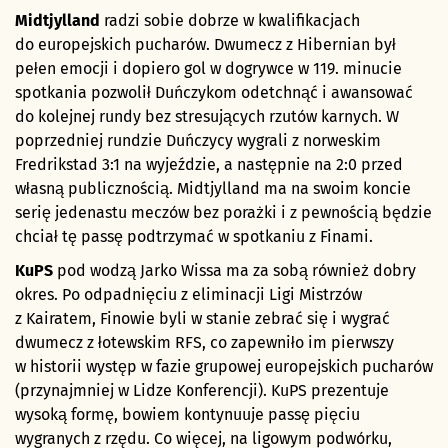
Midtjylland
radzi sobie dobrze w kwalifikacjach
do europejskich pucharów. Dwumecz z Hibernian był
pełen emocji i dopiero gol w dogrywce w 119. minucie
spotkania pozwolił Duńczykom odetchnąć i awansować
do kolejnej rundy bez stresujących rzutów karnych. W
poprzedniej rundzie Duńczycy wygrali z norweskim
Fredrikstad 3:1 na wyjeździe, a następnie na 2:0 przed
własną publicznością. Midtjylland ma na swoim koncie
serię jedenastu meczów bez porażki i z pewnością będzie
chciał tę passę podtrzymać w spotkaniu z Finami.
KuPS
pod wodzą Jarko Wissa ma za sobą również dobry
okres. Po odpadnięciu z eliminacji Ligi Mistrzów
z Kairatem, Finowie byli w stanie zebrać się i wygrać
dwumecz z łotewskim RFS, co zapewniło im pierwszy
w historii występ w fazie grupowej europejskich pucharów
(przynajmniej w Lidze Konferencji). KuPS prezentuje
wysoką formę, bowiem kontynuuje passę pięciu
wygranych z rzędu. Co więcej, na ligowym podwórku,