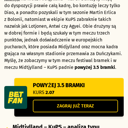
do dyspozycji prawie całą kadrę, bo kontuzję leczy tylko
Diao, a ponadto pozyskali w tym sezonie Martin Erlica
z Bolonii, natomiast w ekipie KuPS zabraknie takich
nazwisk jak Lotjonen, Antwi czy Agyei. Obie drużyny są
w dobrej formie i będą szukały w tym meczu trzech
punktów, jednak doświadczenie w europejskich
pucharach, które posiada Midjylland oraz mocna kadra
grająca na własnym stadionie przemawia za Duńczykami.
Myślę, że zobaczymy w tym meczu festiwal bramek i w
meczu Midtjylland – KuPS padnie
powyżej 3.5 bramki
.
POWYŻEJ 3.5 BRAMKI
KURS
2.07
ZAGRAJ JUŻ TERAZ
Midtjylland – KuPS – analiza typu