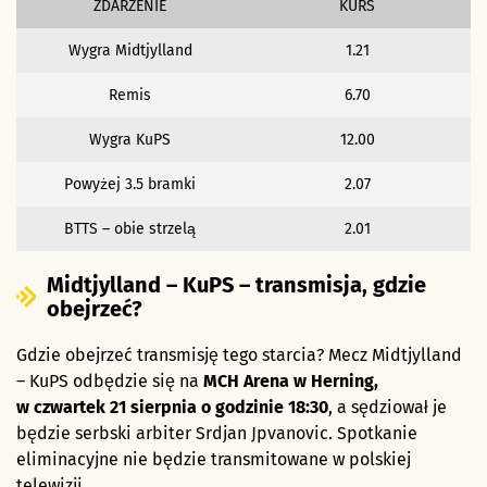
ZDARZENIE
KURS
Wygra Midtjylland
1.21
Remis
6.70
Wygra KuPS
12.00
Powyżej 3.5 bramki
2.07
BTTS – obie strzelą
2.01
Midtjylland – KuPS – transmisja, gdzie
obejrzeć?
Gdzie obejrzeć transmisję tego starcia? Mecz Midtjylland
– KuPS odbędzie się na
MCH Arena w Herning,
w czwartek 21 sierpnia o godzinie 18:30
, a sędziował je
będzie serbski arbiter Srdjan Jpvanovic. Spotkanie
eliminacyjne nie będzie transmitowane w polskiej
telewizji.