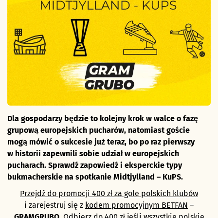
Dla gospodarzy będzie to kolejny krok w walce o fazę
grupową europejskich pucharów, natomiast goście
mogą mówić o sukcesie już teraz, bo po raz pierwszy
w historii zapewnili sobie udział w europejskich
pucharach. Sprawdź zapowiedź i eksperckie typy
bukmacherskie na spotkanie Midtjylland – KuPS.
Przejdź do promocji 400 zł za gole polskich klubów
i zarejestruj się z
kodem promocyjnym BETFAN
–
GRAMGRUBO
. Odbierz do 400 zł jeśli wszystkie polskie