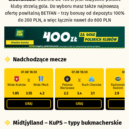
kluby strzelą gola. Do wyboru masz także najnowszą
ofertę powitalną BETFAN – trzy bonusy od depozytu 100%
do 200 PLN, a więc łącznie nawet do 600 PLN
Nadchodzące mecze
07.08 18:30
07.08 18:30
08.0
X
X
Wisła Kraków
Wisła Płock
Polonia
Ruch Chorzów
Radomiak
Warszawa
Radom
1.85
3.55
4.2
2.2
3.4
3.1
2.9
GRAJ
GRAJ
G
Midtjylland – KuPS – typy bukmacherskie