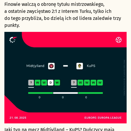
Finowie walczą o obronę tytułu mistrzowskiego,
a ostatnie zwycięstwo 2:1 z Interem Turku, tylko ich
do tego przybliża, bo dzielą ich od lidera zaledwie trzy
punkty.
Jaki typ
na mecz Midtjylland – KuPS? Duńczycy mają