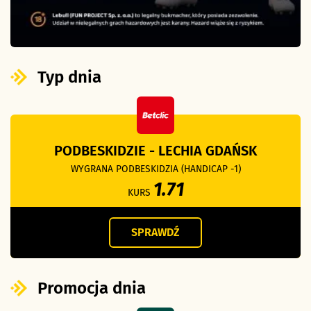
Typ dnia
PODBESKIDZIE - LECHIA GDAŃSK
WYGRANA PODBESKIDZIA (HANDICAP -1)
1.71
KURS
SPRAWDŹ
Promocja dnia