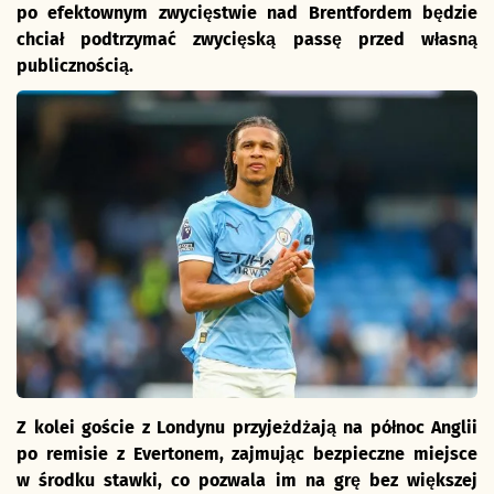
po efektownym zwycięstwie nad Brentfordem będzie
chciał podtrzymać zwycięską passę przed własną
publicznością.
Z kolei goście z Londynu przyjeżdżają na północ Anglii
po remisie z Evertonem, zajmując bezpieczne miejsce
w środku stawki, co pozwala im na grę bez większej