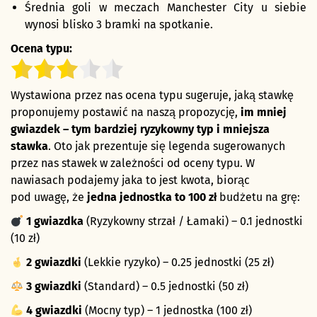
Średnia goli w meczach Manchester City u siebie
wynosi blisko 3 bramki na spotkanie.
Ocena typu:
Wystawiona przez nas ocena typu sugeruje, jaką stawkę
proponujemy postawić na naszą propozycję,
im mniej
gwiazdek – tym bardziej ryzykowny typ i mniejsza
stawka
. Oto jak prezentuje się legenda sugerowanych
przez nas stawek w zależności od oceny typu. W
nawiasach podajemy jaka to jest kwota, biorąc
pod uwagę, że
jedna jednostka to 100 zł
budżetu na grę:
1 gwiazdka
(Ryzykowny strzał / Łamaki) – 0.1 jednostki
(10 zł)
2 gwiazdki
(Lekkie ryzyko) – 0.25 jednostki (25 zł)
3 gwiazdki
(Standard) – 0.5 jednostki (50 zł)
4 gwiazdki
(Mocny typ) – 1 jednostka (100 zł)