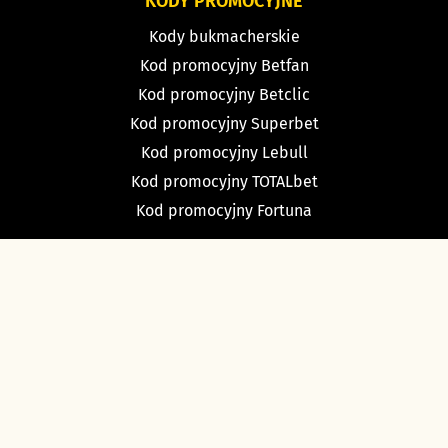
KODY PROMOCYJNE
Kody bukmacherskie
Kod promocyjny Betfan
Kod promocyjny Betclic
Kod promocyjny Superbet
Kod promocyjny Lebull
Kod promocyjny TOTALbet
Kod promocyjny Fortuna
TYPY BUKMACHERSKIE
Typy dnia
Typy na dziś piłka nożna
Typy na tenis
Typy na NBA
Typy na NHL
Typy bukmacherskie Sport Betfan