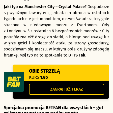
Jaki typ na Manchester City – Crystal Palace
? Gospodarze
są wyraźnym faworytem, jednak ich obrona w ostatnich
tygodniach nie jest monolitem, o czym świadczą trzy gole
stracone w niedawnym meczu z Evertonem. Orły
z Londynu w 5 z ostatnich 6 bezpośrednich meczów z City
potrafiły znaleźć drogę do siatki, a biorąc pod uwagę luz
w grze gości i konieczność ataku ze strony gospodarzy,
spodziewam się meczu, w którym obie drużyny zdobędą
bramkę. Mój typ na to spotkanie to
BTTS
Tak
.
OBIE STRZELĄ
KURS
1.95
ZAGRAJ JUŻ TERAZ
Specjalna promocja BETFAN dla wszystkich – gol