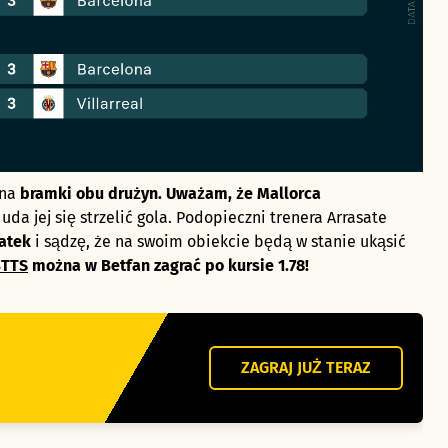
 na
bramki obu drużyn. Uważam, że Mallorca
 uda jej się strzelić gola. Podopieczni trenera Arrasate
iatek
i sądzę, że na swoim obiekcie będą w stanie ukąsić
BTTS
można w Betfan zagrać po kursie 1.78!
ZAGRAJ JUŻ TERAZ