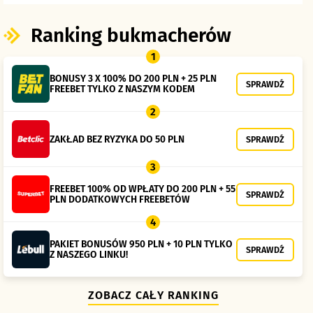
Ranking bukmacherów
1
BONUSY 3 X 100% DO 200 PLN + 25 PLN
SPRAWDŹ
FREEBET TYLKO Z NASZYM KODEM
2
ZAKŁAD BEZ RYZYKA DO 50 PLN
SPRAWDŹ
3
FREEBET 100% OD WPŁATY DO 200 PLN + 55
SPRAWDŹ
PLN DODATKOWYCH FREEBETÓW
4
PAKIET BONUSÓW 950 PLN + 10 PLN TYLKO
SPRAWDŹ
Z NASZEGO LINKU!
ZOBACZ CAŁY RANKING