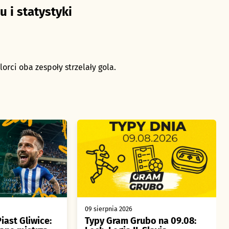
u i statystyki
rci oba zespoły strzelały gola.
09 sierpnia 2026
iast Gliwice:
Typy Gram Grubo na 09.08: