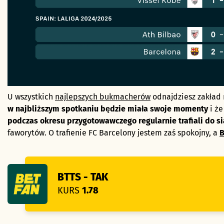
U wszystkich
najlepszych bukmacherów
odnajdziesz zakład
w najbliższym spotkaniu będzie miała swoje momenty
i że
podczas okresu przygotowawczego regularnie trafiali do s
faworytów. O trafienie FC Barcelony jestem zaś spokojny, a
BTTS - TAK
KURS
1.78