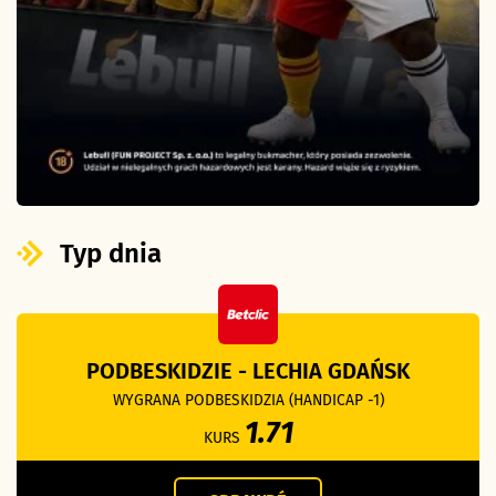
Typ dnia
PODBESKIDZIE - LECHIA GDAŃSK
WYGRANA PODBESKIDZIA (HANDICAP -1)
1.71
KURS