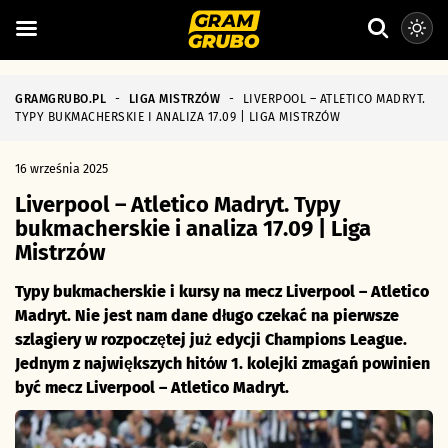
GRAMGRUBO.PL
-
LIGA MISTRZÓW
-
LIVERPOOL – ATLETICO MADRYT.
TYPY BUKMACHERSKIE I ANALIZA 17.09 | LIGA MISTRZÓW
16 września 2025
Liverpool – Atletico Madryt. Typy
bukmacherskie i analiza 17.09 | Liga
Mistrzów
Typy bukmacherskie i kursy na mecz Liverpool – Atletico
Madryt. Nie jest nam dane długo czekać na pierwsze
szlagiery w rozpoczętej już edycji Champions League.
Jednym z największych hitów 1. kolejki zmagań powinien
być mecz Liverpool – Atletico Madryt.