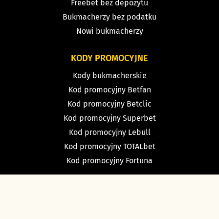
Freebet bez depozytu
Bukmacherzy bez podatku
Nowi bukmacherzy
KODY PROMOCYJNE
Kody bukmacherskie
Kod promocyjny Betfan
Kod promocyjny Betclic
Kod promocyjny Superbet
Kod promocyjny Lebull
Kod promocyjny TOTALbet
Kod promocyjny Fortuna
TYPY BUKMACHERSKIE
Typy dnia