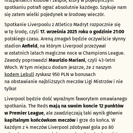
hiszpańskich klubów i zespół, który w pojedynczym
spotkaniu potrafi ograć absolutnie każdego. Szykuje nam
się zatem wielki pojedynek w środowy wieczór.
Spotkanie Liverpoolu z Atletico Madryt rozpocznie się
w tę środę, czyli
17. września 2025 roku o godzinie 21:00
polskiego czasu. Areną zmagań będzie oczywiście słynny
stadion
Anfield
, na którym Liverpool przeżywał
w ostatnich latach magiczne noce w Champions League.
Zawody poprowadzi
Maurizio Mariani
, czyli 43-letni
Włoch. W tym miejscu dodam jeszcze, że z naszym
kodem Lebull
zyskasz 950 PLN w bonusach
na obstawianie najbliższych meczów Ligi Mistrzów i nie
tylko!
Liverpool będzie dość wyraźnym faworytem omawianego
spotkania. The Reds
mają na swoim koncie 12 punktów
w Premier League
, ale zawdzięczają taki wynik głównie
kapitalnym końcówkom meczów
i grze do końca. W
każdym z 4 meczów Liverpool zdobywał gola po 80