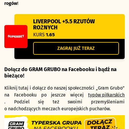
rogów
!
LIVERPOOL +5.5 RZUTÓW
ROŻNYCH
KURS
1.65
ZAGRAJ JUŻ TERAZ
Dołącz do GRAM GRUBO na Facebooku i bądź na
bieżąco!
Kliknij tutaj i dołącz do naszej społeczności „Gram Grubo”
na Facebooku po jeszcze więcej
typów piłkarskich
. Podziel się też swoimi przemyśleniami
o nadchodzących meczach europejskich pucharów.