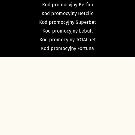
Kod promocyjny Betfan
Kod promocyjny Betclic
Kod promocyjny Superbet
Kod promocyjny Lebull
Kod promocyjny TOTALbet
Kod promocyjny Fortuna
TYPY BUKMACHERSKIE
Typy dnia
Typy na dziś piłka nożna
Typy na tenis
Typy na NBA
Typy na NHL
Typy bukmacherskie Sport Betfan