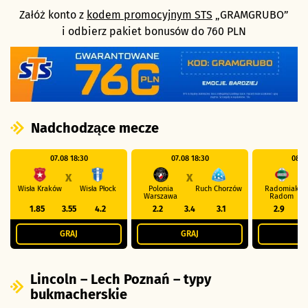
Załóż konto z
kodem promocyjnym STS
„GRAMGRUBO”
i odbierz pakiet bonusów do 760 PLN
Nadchodzące mecze
07.08 18:30
07.08 18:30
08.0
X
X
Wisła Kraków
Wisła Płock
Polonia
Ruch Chorzów
Radomiak
Warszawa
Radom
1.85
3.55
4.2
2.2
3.4
3.1
2.9
GRAJ
GRAJ
G
Lincoln – Lech Poznań – typy
bukmacherskie