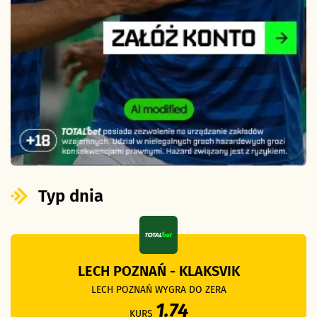
Typ dnia
LECH POZNAŃ - KLAKSVIK
LECH POZNAŃ WYGRA DO ZERA
1.74
KURS