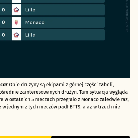
aco?
Obie drużyny są ekipami z górnej części tabeli,
ośrednie zainteresowanych drużyn. Tam sytuacja wygląda
e w ostatnich 5 meczach przegrało z Monaco zaledwie raz,
ie w jednym z tych meczów padł
BTTS
, a aż w trzech nie