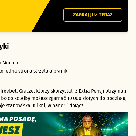
ZAGRAJ JUŻ TERAZ
yki
ko Monaco
o jedna strona strzelała bramki
reebet. Gracze, którzy skorzystali z Extra Pensji otrzymali
, bo co kolejkę możesz zgarnąć 10 000 złotych do podziału,
e stanowiska! Kliknij w baner i dołącz.