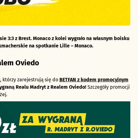
ie 3:3 z Brest. Monaco z kolei wygrało na własnym boisku
kmacherskie na spotkanie
Lille – Monaco.
ealem Oviedo
którzy zarejestrują się do
BETFAN z kodem promocyjnym
wygraną Realu Madryt z Realem Oviedo!
Szczegóły promocji
żej.