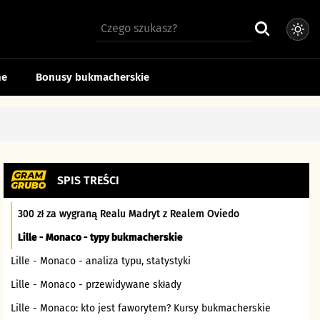
ne
Bonusy bukmacherskie
SPIS TREŚCI
300 zł za wygraną Realu Madryt z Realem Oviedo
Lille - Monaco - typy bukmacherskie
Lille - Monaco - analiza typu, statystyki
Lille - Monaco - przewidywane składy
Lille - Monaco: kto jest faworytem? Kursy bukmacherskie