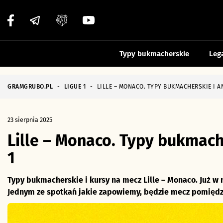
Typy bukmacherskie
Leg
GRAMGRUBO.PL
-
LIGUE 1
-
LILLE – MONACO. TYPY BUKMACHERSKIE I AN
23 sierpnia 2025
Lille – Monaco. Typy bukmache
1
Typy bukmacherskie i kursy na mecz Lille – Monaco. Już w n
Jednym ze spotkań jakie zapowiemy, będzie mecz pomiędzy