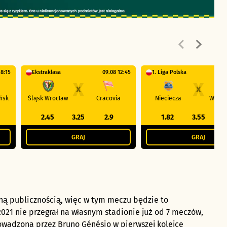
18:15
Ekstraklasa
09.08 12:45
1. Liga Polska
0
X
X
ńsk
Śląsk Wrocław
Cracovia
Nieciecza
Warta
2.45
3.25
2.9
1.82
3.55
4
GRAJ
GRAJ
e
ną publicznością, więc w tym meczu będzie to
2021 nie przegrał na własnym stadionie już od 7 meczów,
rowadzona przez Bruno Génésio w pierwszej kolejce