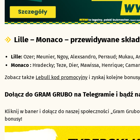
Lille – Monaco – przewidywane skład
Lille:
Ozer; Meunier, Ngoy, Alexsandro, Perraud; Mukau, A
Monaco :
Hradecky; Teze, Dier, Mawissa, Henrique; Camar
Zobacz także
Lebull kod promocyjny
i zyskaj kolejne bonus
Dołącz do GRAM GRUBO na Telegramie i bądź na
Kliknij w baner i dołącz do naszej społeczności „Gram Grubo
bonusy!