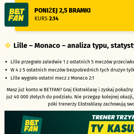
PONIŻEJ 2,5 BRAMKI
KURS
2.14
Lille – Monaco – analiza typu, statyst
Lille przegrało zaledwie 1 z ostatnich 5 meczów przeciw
W 4 z 5 ostatnich meczów bezpośrednich tych drużyn tylk
Lille wygrało ostatni mecz z Monaco 2:1
Masz już konto w BETFAN? Graj Ekstraklasę i zyskaj pokaźny f
już 40 000 złotych do podziału. Nie przegap kolejnej okazji
póki trenerzy Ekstraklasy zachowują swoj