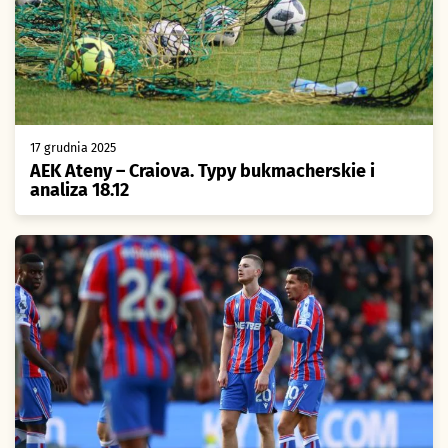
17 grudnia 2025
AEK Ateny – Craiova. Typy bukmacherskie i
analiza 18.12