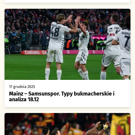
17 grudnia 2025
Mainz – Samsunspor. Typy bukmacherskie i
analiza 18.12