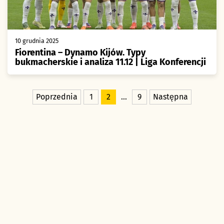
10 grudnia 2025
Fiorentina – Dynamo Kijów. Typy
bukmacherskie i analiza 11.12 | Liga Konferencji
Poprzednia
1
2
…
9
Następna