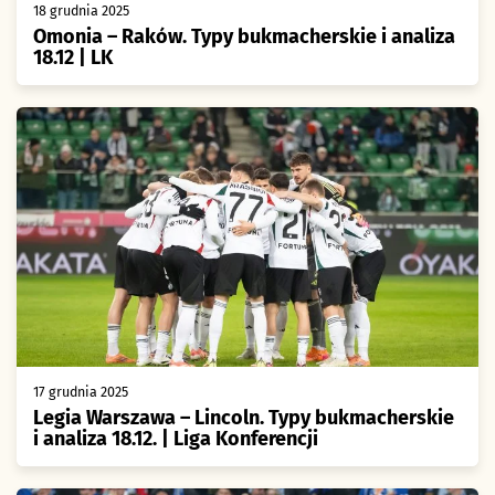
18 grudnia 2025
Omonia – Raków. Typy bukmacherskie i analiza
18.12 | LK
17 grudnia 2025
Legia Warszawa – Lincoln. Typy bukmacherskie
i analiza 18.12. | Liga Konferencji