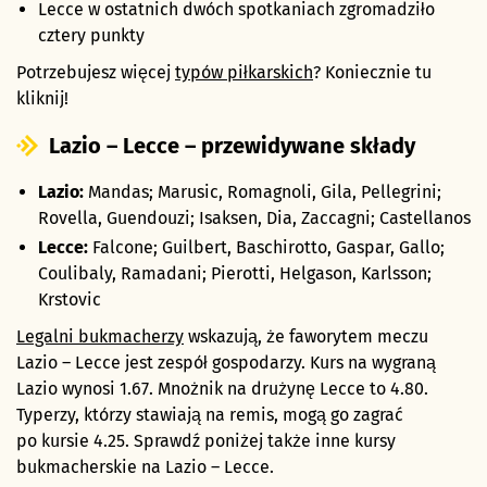
Lecce w ostatnich dwóch spotkaniach zgromadziło
cztery punkty
Potrzebujesz więcej
typów piłkarskich
? Koniecznie tu
kliknij!
Lazio – Lecce – przewidywane składy
Lazio:
Mandas; Marusic, Romagnoli, Gila, Pellegrini;
Rovella, Guendouzi; Isaksen, Dia, Zaccagni; Castellanos
Lecce:
Falcone; Guilbert, Baschirotto, Gaspar, Gallo;
Coulibaly, Ramadani; Pierotti, Helgason, Karlsson;
Krstovic
Legalni bukmacherzy
wskazują, że faworytem meczu
Lazio – Lecce jest zespół gospodarzy. Kurs na wygraną
Lazio wynosi 1.67. Mnożnik na drużynę Lecce to 4.80.
Typerzy, którzy stawiają na remis, mogą go zagrać
po kursie 4.25. Sprawdź poniżej także inne kursy
bukmacherskie na Lazio – Lecce.