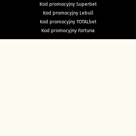
Kod promocyjny Superbet
Kod promocyjny Lebull
Kod promocyjny TOTALbet
Kod promocyjny Fortuna
TYPY BUKMACHERSKIE
Typy dnia
Typy na dziś piłka nożna
Typy na tenis
Typy na NBA
Typy na NHL
Typy bukmacherskie Sport Betfan
O nas i kontakt
Ustawienia cookies