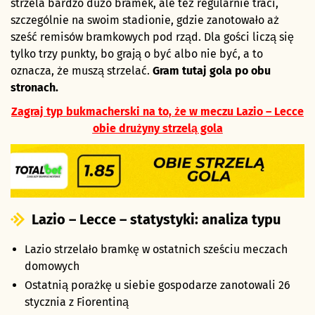
strzela bardzo dużo bramek, ale też regularnie traci,
szczególnie na swoim stadionie, gdzie zanotowało aż
sześć remisów bramkowych pod rząd. Dla gości liczą się
tylko trzy punkty, bo grają o być albo nie być, a to
oznacza, że muszą strzelać.
Gram tutaj gola po obu
stronach.
Zagraj typ bukmacherski na to, że w meczu Lazio – Lecce
obie drużyny strzelą gola
Lazio – Lecce – statystyki: analiza typu
Lazio strzelało bramkę w ostatnich sześciu meczach
domowych
Ostatnią porażkę u siebie gospodarze zanotowali 26
stycznia z Fiorentiną