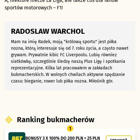
A, niektóre mecze La Liga, ale także coś dla fanów
sportów motorowych – F1!
RADOSLAW WARCHOL
Mam na imię Radek, moją "królową sportu" jest piłka
nożna, którą interesuje się od 7. roku życia, a często nawet
grywam. Prywatnie kibic FC Liverpoolu. Lubię również
siatkówkę, szczególnie śledzę naszą Plus Ligę i spotkania
reprezentacyjne. Kilka lat pracowałem w zakładach
bukmacherskich. W wolnych chwilach aktywne spędzanie
czasu: bieganie, rower lub piłka nożna. Miłośnik gór.
Ranking bukmacherów
1
BONUSY 3 X 100% DO 200 PLN + 25 PLN