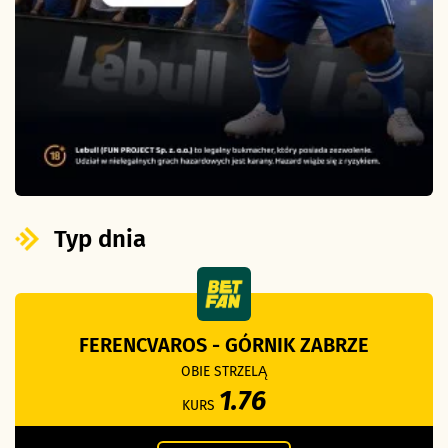
Typ dnia
FERENCVAROS - GÓRNIK ZABRZE
OBIE STRZELĄ
1.76
KURS