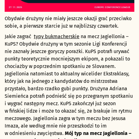
Obydwie drużyny nie miały jeszcze okazji grać przeciwko
sobie, a pierwsze starcie już w najbliższy czwartek.
Jakie zagrać
typy bukmacherskie
na mecz Jagiellonia –
KuPS? Obydwie drużyny w tym sezonie Ligi Konferencji
nie zaznały jeszcze goryczy porażki. KuPS potrafi urywać
punkty teoretycznie mocniejszym ekipom, a pokazali to
chociażby w poprzednim spotkaniu ze Slovanem.
Jagiellonia natomiast to aktualny wicelider Ekstraklasy,
który jak na jednego z kandydatów do mistrzostwa
przystało, bardzo rzadko gubi punkty. Drużyna Adriana
Siemieńca potrafi podnieść się po przegranym spotkaniu
i wygrać następny mecz. KuPS zakończył już sezon
w fińskiej lidze i może to okazać się, że brakuje im rytmu
meczowego. Jagiellonia zagra w tym meczu bez Jesusa
Imaza, ale według mnie nie przeszkodzi to im
w odniesieniu zwycięstwa.
Mój typ na mecz Jagiellonia –