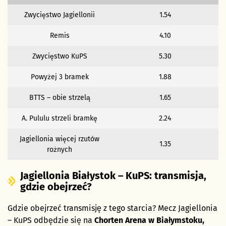
Zwycięstwo Jagiellonii
1.54
Remis
4.10
Zwycięstwo KuPS
5.30
Powyżej 3 bramek
1.88
BTTS – obie strzelą
1.65
A. Pululu strzeli bramkę
2.24
Jagiellonia więcej rzutów
1.35
rożnych
Jagiellonia Białystok – KuPS: transmisja,
gdzie obejrzeć?
Gdzie obejrzeć transmisję z tego starcia? Mecz Jagiellonia
– KuPS odbędzie się na
Chorten Arena w Białymstoku,