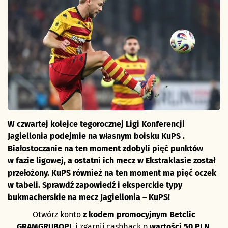
W czwartej kolejce tegorocznej Ligi Konferencji
Jagiellonia podejmie na własnym boisku KuPS .
Białostoczanie na ten moment zdobyli pięć punktów
w fazie ligowej, a ostatni ich mecz w Ekstraklasie został
przełożony. KuPS również na ten moment ma pięć oczek
w tabeli. Sprawdź zapowiedź i eksperckie typy
bukmacherskie na mecz Jagiellonia – KuPS!
Otwórz konto
z kodem promocyjnym Betclic
GRAMGRUBOPL
i zgarnij cashback o
wartości 50 PLN,