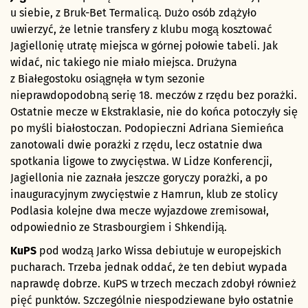
u siebie, z Bruk-Bet Termalicą. Dużo osób zdążyło
uwierzyć, że letnie transfery z klubu mogą kosztować
Jagiellonię utratę miejsca w górnej połowie tabeli. Jak
widać, nic takiego nie miało miejsca. Drużyna
z Białegostoku osiągnęła w tym sezonie
nieprawdopodobną serię 18. meczów z rzędu bez porażki.
Ostatnie mecze w Ekstraklasie, nie do końca potoczyły się
po myśli białostoczan. Podopieczni Adriana Siemieńca
zanotowali dwie porażki z rzędu, lecz ostatnie dwa
spotkania ligowe to zwycięstwa. W Lidze Konferencji,
Jagiellonia nie zaznała jeszcze goryczy porażki, a po
inauguracyjnym zwycięstwie z Hamrun, klub ze stolicy
Podlasia kolejne dwa mecze wyjazdowe zremisował,
odpowiednio ze Strasbourgiem i Shkendiją.
KuPS
pod wodzą Jarko Wissa debiutuje w europejskich
pucharach. Trzeba jednak oddać, że ten debiut wypada
naprawdę dobrze. KuPS w trzech meczach zdobył również
pięć punktów. Szczególnie niespodziewane było ostatnie