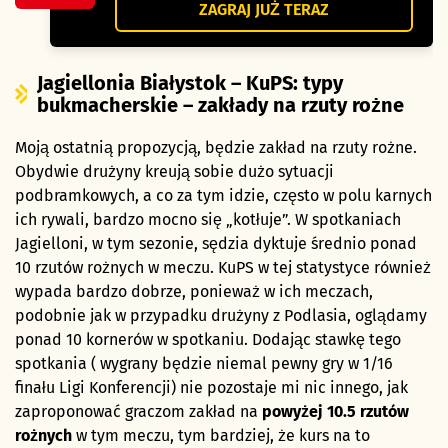
ZAGRAJ JUŻ TERAZ
Jagiellonia Białystok – KuPS: typy
bukmacherskie – zakłady na rzuty rożne
Moją ostatnią propozycją, będzie zakład na rzuty rożne.
Obydwie drużyny kreują sobie dużo sytuacji
podbramkowych, a co za tym idzie, często w polu karnych
ich rywali, bardzo mocno się „kotłuje”. W spotkaniach
Jagielloni, w tym sezonie, sędzia dyktuje średnio ponad
10 rzutów rożnych w meczu. KuPS w tej statystyce również
wypada bardzo dobrze, ponieważ w ich meczach,
podobnie jak w przypadku drużyny z Podlasia, oglądamy
ponad 10 kornerów w spotkaniu. Dodając stawkę tego
spotkania ( wygrany będzie niemal pewny gry w 1/16
finału Ligi Konferencji) nie pozostaje mi nic innego, jak
zaproponować graczom zakład na
powyżej 10.5 rzutów
rożnych
w tym meczu, tym bardziej, że kurs na to