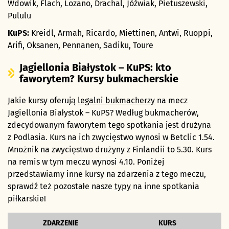
Wdowik, Flach, Lozano, Drachal, Jóźwiak, Pietuszewski,
Pululu
KuPS:
Kreidl, Armah, Ricardo, Miettinen, Antwi, Ruoppi,
Arifi, Oksanen, Pennanen, Sadiku, Toure
Jagiellonia Białystok – KuPS: kto
faworytem? Kursy bukmacherskie
Jakie kursy oferują
legalni bukmacherzy
na mecz
Jagiellonia Białystok – KuPS? Według bukmacherów,
zdecydowanym faworytem tego spotkania jest drużyna
z Podlasia. Kurs na ich zwycięstwo wynosi w Betclic 1.54.
Mnożnik na zwycięstwo drużyny z Finlandii to 5.30. Kurs
na remis w tym meczu wynosi 4.10. Poniżej
przedstawiamy inne kursy na zdarzenia z tego meczu,
sprawdź też pozostałe nasze
typy
na inne spotkania
piłkarskie!
ZDARZENIE
KURS