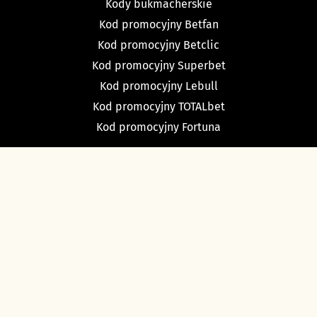
Kody bukmacherskie
Kod promocyjny Betfan
Kod promocyjny Betclic
Kod promocyjny Superbet
Kod promocyjny Lebull
Kod promocyjny TOTALbet
Kod promocyjny Fortuna
TYPY BUKMACHERSKIE
Typy dnia
Typy na dziś piłka nożna
Typy na tenis
Typy na NBA
Typy na NHL
Typy bukmacherskie Sport Betfan