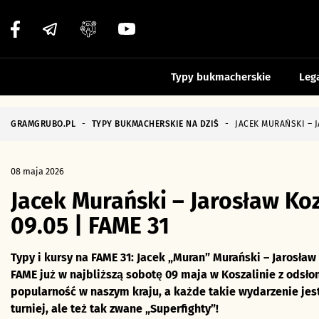
Typy bukmacherskie
Leg
GRAMGRUBO.PL
-
TYPY BUKMACHERSKIE NA DZIŚ
-
JACEK MURAŃSKI – J
08 maja 2026
Jacek Murański – Jarosław Ko
09.05 | FAME 31
Typy i kursy na FAME 31: Jacek „Muran” Murański – Jarosław
FAME już w najbliższą sobotę 09 maja w Koszalinie z odsło
popularność w naszym kraju, a każde takie wydarzenie jest
turniej, ale też tak zwane „Superfighty”!