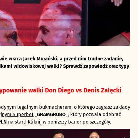
wie wraca Jacek Murański, a przed nim trudne zadanie,
iadkami widowiskowej walki?
Sprawdź zapowiedź oraz typy
ypowanie walki Don Diego vs Denis Załęcki
 Jedynym
legalnym bukmacherem
, o którego zagrasz zakłady
jnym Superbet
„
GRAMGRUBO
„, który pozwala odebrać
PLN
na start! Kliknij w poniższy baner po szczegóły.