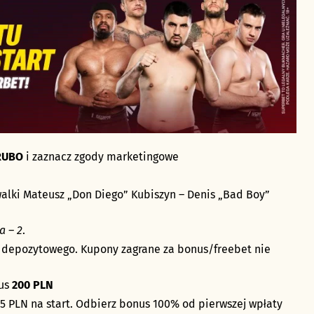
RUBO
i zaznacz zgody marketingowe
 walki Mateusz „Don Diego” Kubiszyn – Denis „Bad Boy”
a – 2
.
a depozytowego. Kupony zagrane za bonus/freebet nie
nus
200 PLN
5 PLN na start. Odbierz bonus 100% od pierwszej wpłaty