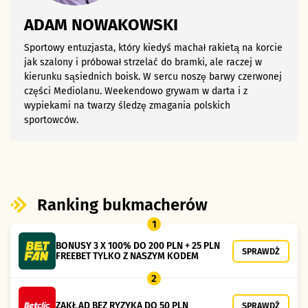
ADAM NOWAKOWSKI
Sportowy entuzjasta, który kiedyś machał rakietą na korcie
jak szalony i próbował strzelać do bramki, ale raczej w
kierunku sąsiednich boisk. W sercu noszę barwy czerwonej
części Mediolanu. Weekendowo grywam w darta i z
wypiekami na twarzy śledzę zmagania polskich
sportowców.
Ranking bukmacherów
1
BONUSY 3 X 100% DO 200 PLN + 25 PLN
SPRAWDŹ
FREEBET TYLKO Z NASZYM KODEM
2
ZAKŁAD BEZ RYZYKA DO 50 PLN
SPRAWDŹ