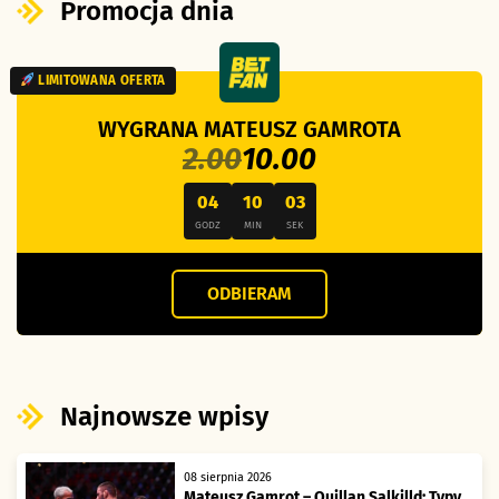
Promocja dnia
LIMITOWANA OFERTA
WYGRANA MATEUSZ GAMROTA
2.00
10.00
04
10
02
GODZ
MIN
SEK
ODBIERAM
Najnowsze wpisy
08 sierpnia 2026
Mateusz Gamrot – Quillan Salkilld: Typy