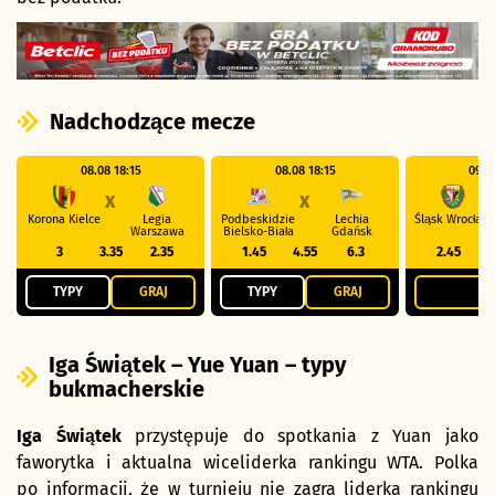
Nadchodzące mecze
08.08 18:15
08.08 18:15
09.0
X
X
Korona Kielce
Legia
Podbeskidzie
Lechia
Śląsk Wrocław
Warszawa
Bielsko-Biała
Gdańsk
3
3.35
2.35
1.45
4.55
6.3
2.45
3
TYPY
GRAJ
TYPY
GRAJ
G
Iga Świątek – Yue Yuan – typy
bukmacherskie
Iga Świątek
przystępuje do spotkania z Yuan jako
faworytka i aktualna wiceliderka rankingu WTA. Polka
po informacji, że w turnieju nie zagra liderka rankingu