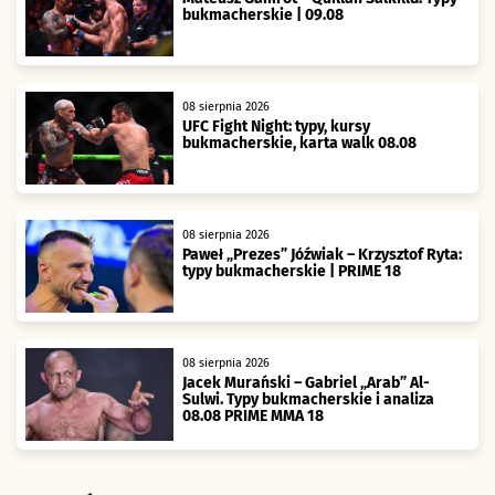
bukmacherskie | 09.08
08 sierpnia 2026
UFC Fight Night: typy, kursy
bukmacherskie, karta walk 08.08
08 sierpnia 2026
Paweł „Prezes” Jóźwiak – Krzysztof Ryta:
typy bukmacherskie | PRIME 18
08 sierpnia 2026
Jacek Murański – Gabriel „Arab” Al-
Sulwi. Typy bukmacherskie i analiza
08.08 PRIME MMA 18