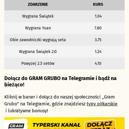
ZDARZENIE
KURS
Wygrana Świątek
1.04
Wygrana Yuan
7.80
Obie zawodniczki wygrają seta
3.75
Wygrana Świątek 2:0
1.24
Powyżej 2.5 setów
4.10
Dołącz do GRAM GRUBO na Telegramie i bądź na
bieżąco!
Kliknij w baner i dołącz do naszej społeczności „Gram
Grubo” na Telegramie, gdzie znajdziesz
typy piłkarskie
i lukratywne bonusy!