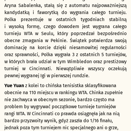
Aryna Sabalenka, stałą się z automatu najpoważniejszą
kandydatką i faworytką do wygrania całego turnieju.
Polka prezentuje w ostatnich tygodniach stabilną
i wysoką formę, czego dowodem jest wygrana całego
turnieju WTA w Seulu, który poprzedzał bezpośrednio
obecne zmagania w Pekinie. Świątek potwierdza swoją
dominację na korcie dzięki niesamowitej regularności
oraz sprawności, Polka wygrała 3 z ostatnich 5 turniejów,
w których brała udział w tym Wimbledon oraz prestiżowy
turniej w Cincinnati. Niewątpliwie wszyscy oczekują
pewnej wygranej Igi w pierwszej rundzie.
Yue Yuan
z kolei to chińska tenisistka sklasyfikowana
obecnie na 110 miejscu w rankingu WTA. Chinka zupełnie
nie zachwyca w obecnym sezonie, bardzo często ma
problem by wygrywać początkowe turnieje turniejów
rangi WTA. W Cincinnati co prawda osiągnęła jak na nią
bardzo przyzwoity wynik, gdyż zaszła do 1/16 finału,
jednak poza tym turniejem nic specjalnego ani o grze,