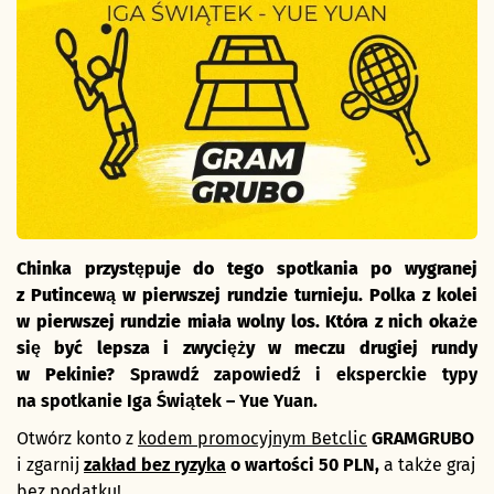
Chinka przystępuje do tego spotkania po wygranej
z Putincewą w pierwszej rundzie turnieju. Polka z kolei
w pierwszej rundzie miała wolny los. Która z nich okaże
się być lepsza i zwycięży w meczu drugiej rundy
w Pekinie?
Sprawdź zapowiedź i eksperckie typy
na spotkanie Iga Świątek – Yue Yuan.
Otwórz konto z
kodem promocyjnym Betclic
GRAMGRUBO
i zgarnij
zakład bez ryzyka
o wartości 50 PLN,
a także graj
bez podatku!