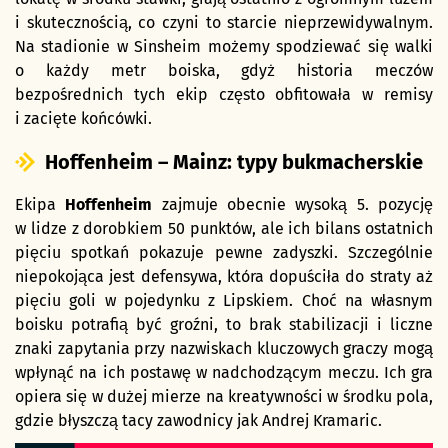
i skutecznością, co czyni to starcie nieprzewidywalnym.
Na stadionie w Sinsheim możemy spodziewać się walki
o każdy metr boiska, gdyż historia meczów
bezpośrednich tych ekip często obfitowała w remisy
i zacięte końcówki.
Hoffenheim – Mainz: typy bukmacherskie
Ekipa
Hoffenheim
zajmuje obecnie wysoką 5. pozycję
w lidze z dorobkiem 50 punktów, ale ich bilans ostatnich
pięciu spotkań pokazuje pewne zadyszki. Szczególnie
niepokojąca jest defensywa, która dopuściła do straty aż
pięciu goli w pojedynku z Lipskiem. Choć na własnym
boisku potrafią być groźni, to brak stabilizacji i liczne
znaki zapytania przy nazwiskach kluczowych graczy mogą
wpłynąć na ich postawę w nadchodzącym meczu. Ich gra
opiera się w dużej mierze na kreatywności w środku pola,
gdzie błyszczą tacy zawodnicy jak Andrej Kramaric.