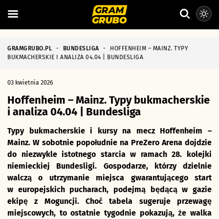
GRAMGRUBO.PL
-
BUNDESLIGA
-
HOFFENHEIM – MAINZ. TYPY
BUKMACHERSKIE I ANALIZA 04.04 | BUNDESLIGA
03 kwietnia 2026
Hoffenheim – Mainz. Typy bukmacherskie
i analiza 04.04 | Bundesliga
Typy bukmacherskie i kursy na mecz Hoffenheim –
Mainz. W sobotnie popołudnie na PreZero Arena dojdzie
do niezwykle istotnego starcia w ramach 28. kolejki
niemieckiej Bundesligi. Gospodarze, którzy dzielnie
walczą o utrzymanie miejsca gwarantującego start
w europejskich pucharach, podejmą będącą w gazie
ekipę z Moguncji. Choć tabela sugeruje przewagę
miejscowych, to ostatnie tygodnie pokazują, że walka