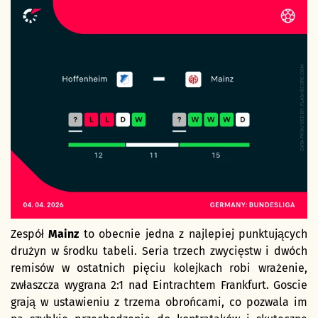
Zespół
Mainz
to obecnie jedna z najlepiej punktujących
drużyn w środku tabeli. Seria trzech zwycięstw i dwóch
remisów w ostatnich pięciu kolejkach robi wrażenie,
zwłaszcza wygrana 2:1 nad Eintrachtem Frankfurt. Goscie
grają w ustawieniu z trzema obrońcami, co pozwala im