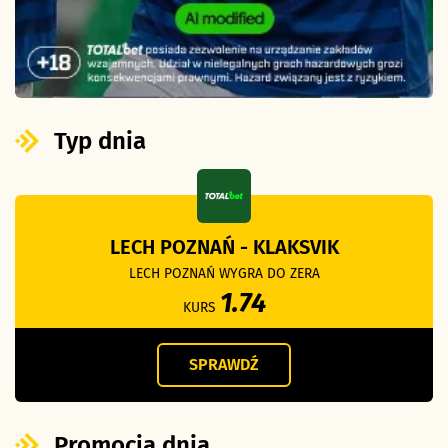
Typ dnia
LECH POZNAŃ - KLAKSVIK
LECH POZNAŃ WYGRA DO ZERA
1.74
KURS
SPRAWDŹ
Promocja dnia