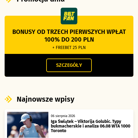
BONUSY OD TRZECH PIERWSZYCH WPŁAT
100% DO 200 PLN
+ FREEBET 25 PLN
SZCZEGÓŁY
Najnowsze wpisy
06 sierpnia 2026
Iga Świątek – Viktorija Golubic. Typy
bukmacherskie i analiza 06.08 WTA 1000
Toronto