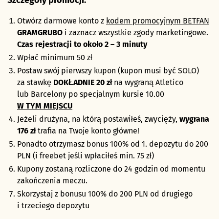
Otwórz darmowe konto z
kodem promocyjnym BETFAN
GRAMGRUBO
i zaznacz wszystkie zgody marketingowe.
Czas rejestracji to około 2 – 3 minuty
Wpłać minimum 50 zł
Postaw swój pierwszy kupon (kupon musi być SOLO)
za stawkę
DOKŁADNIE 20 zł
na wygraną Atletico
lub Barcelony po specjalnym kursie 10.00
W TYM MIEJSCU
Jeżeli drużyna, na którą postawiłeś, zwycięży,
wygrana
176 zł
trafia na Twoje konto główne!
Ponadto otrzymasz bonus 100% od 1. depozytu do 200
PLN (i freebet jeśli wpłaciłeś min. 75 zł)
Kupony zostaną rozliczone do 24 godzin od momentu
zakończenia meczu.
Skorzystaj z bonusu 100% do 200 PLN od drugiego
i trzeciego depozytu