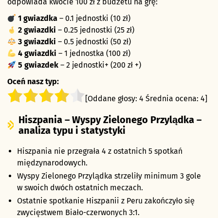
odpowiada kwocie 100 zł z budżetu na grę:
1 gwiazdka
– 0.1 jednostki (10 zł)
2 gwiazdki
– 0.25 jednostki (25 zł)
3 gwiazdki
– 0.5 jednostki (50 zł)
4 gwiazdki
– 1 jednostka (100 zł)
5 gwiazdek
– 2 jednostki+ (200 zł +)
Oceń nasz typ:
[Oddane głosy:
4
Średnia ocena:
4
]
Hiszpania – Wyspy Zielonego Przylądka –
analiza typu i statystyki
Hiszpania nie przegrała 4 z ostatnich 5 spotkań
międzynarodowych.
Wyspy Zielonego Przylądka strzeliły minimum 3 gole
w swoich dwóch ostatnich meczach.
Ostatnie spotkanie Hiszpanii z Peru zakończyło się
zwycięstwem Biało-czerwonych 3:1.