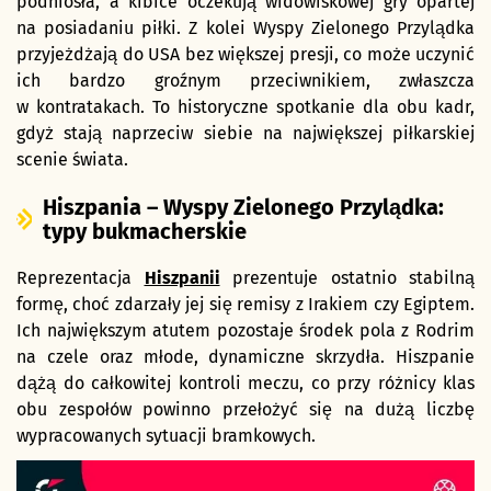
podniosła, a kibice oczekują widowiskowej gry opartej
na posiadaniu piłki. Z kolei Wyspy Zielonego Przylądka
przyjeżdżają do USA bez większej presji, co może uczynić
ich bardzo groźnym przeciwnikiem, zwłaszcza
w kontratakach. To historyczne spotkanie dla obu kadr,
gdyż stają naprzeciw siebie na największej piłkarskiej
scenie świata.
Hiszpania – Wyspy Zielonego Przylądka:
typy bukmacherskie
Reprezentacja
Hiszpanii
prezentuje ostatnio stabilną
formę, choć zdarzały jej się remisy z Irakiem czy Egiptem.
Ich największym atutem pozostaje środek pola z Rodrim
na czele oraz młode, dynamiczne skrzydła. Hiszpanie
dążą do całkowitej kontroli meczu, co przy różnicy klas
obu zespołów powinno przełożyć się na dużą liczbę
wypracowanych sytuacji bramkowych.