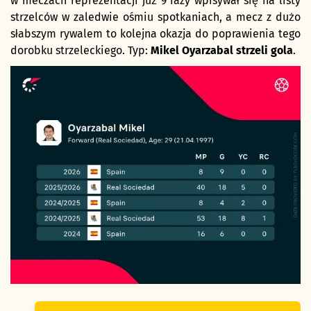
w meczach reprezentacji już 9 razy wpisywał się na listy
strzelców w zaledwie ośmiu spotkaniach, a mecz z dużo
słabszym rywalem to kolejna okazja do poprawienia tego
dorobku strzeleckiego. Typ:
M
ikel Oyarzabal strzeli gola
.