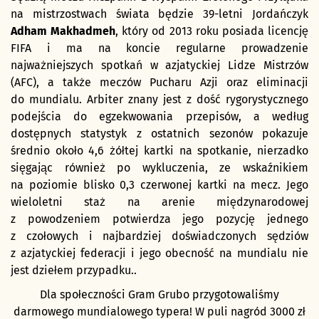
na mistrzostwach świata będzie 39-letni Jordańczyk
Adham Makhadmeh
, który od 2013 roku posiada licencję
FIFA i ma na koncie regularne prowadzenie
najważniejszych spotkań w azjatyckiej Lidze Mistrzów
(AFC), a także meczów Pucharu Azji oraz eliminacji
do mundialu. Arbiter znany jest z dość rygorystycznego
podejścia do egzekwowania przepisów, a według
dostępnych statystyk z ostatnich sezonów pokazuje
średnio około 4,6 żółtej kartki na spotkanie, nierzadko
sięgając również po wykluczenia, ze wskaźnikiem
na poziomie blisko 0,3 czerwonej kartki na mecz. Jego
wieloletni staż na arenie międzynarodowej
z powodzeniem potwierdza jego pozycję jednego
z czołowych i najbardziej doświadczonych sędziów
z azjatyckiej federacji i jego obecność na mundialu nie
jest dziełem przypadku..
Dla społeczności Gram Grubo przygotowaliśmy
darmowego mundialowego typera! W puli nagród 3000 zł