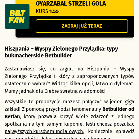
OYARZABAL STRZELI GOLA
KURS
1.55
ZAGRAJ JUŻ TERAZ
Hiszpania – Wyspy Zielonego Przylądka: typy
bukmacherskie Betbuilder
Zastanawiasz się, co zagrać na Hiszpania – Wyspy
Zielonego Przylądka i który z zaproponowanych typów
ostatecznie wybrać? Widząc kilka opcji, łatwo o dylemat.
Mamy jednak dla Ciebie świetną wiadomość!
Wszystkie te propozycje możesz połączyć w jeden giga
zakład! Z pomocą przychodzi fenomenalny
Betbuilder od
Betfan
, który pozwala łączyć wiele zdarzeń z jednego
spotkania na tym samym kuponie. Jeśli chcesz poszukać
najwyższych kursów mundialowych
, koniecznie sprawdź
nasz poradnik tak by zawsze grać u najlepszych.