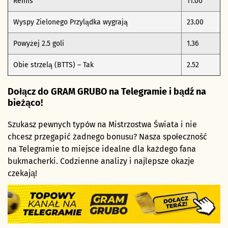
Remis
11.00
Wyspy Zielonego Przylądka wygrają
23.00
Powyżej 2.5 goli
1.36
Obie strzelą (BTTS) – Tak
2.52
Dołącz do GRAM GRUBO na Telegramie i bądź na
bieżąco!
Szukasz pewnych typów na Mistrzostwa Świata i nie
chcesz przegapić żadnego bonusu? Nasza społeczność
na Telegramie to miejsce idealne dla każdego fana
bukmacherki. Codzienne analizy i najlepsze okazje
czekają!