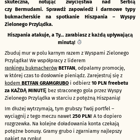
skuteczna, notując zwycięstwa nad Serbią
czy Bermudami. Sprawdź zapowiedź i darmowe typy
bukmacherskie na spotkanie Hiszpania – Wyspy
Zielonego Przylądka.
Hiszpania atakuje, a Ty… zarabiasz z każdą upływającą
minutą!
Zbuduj mur w polu karnym razem z Wyspami Zielonego
Przylądka! We współpracy z liderem
rankingu bukmacherów
BETFAN
, odpalamy promocję,
w której czas to dosłownie pieniądz. Zarejestruj się z
kodem
BETFAN GRAMGRUBO
i odbierz
10 PLN freebetu
za KAŻDĄ MINUTĘ
bez straconego gola przez Wyspy
Zielonego Przylądka w starciu z potężną Hiszpanią!
Im dłużej wytrzymają, tym grubszy Twój portfel –
wyciągnij z tego meczu nawet
250 PLN
! A to dopiero
rozgrzewka. Na kolejne doładowania konta czekają
potężne bonusy. Gramy grubo i zgarniamy najlepszy
pakiet na rynku!