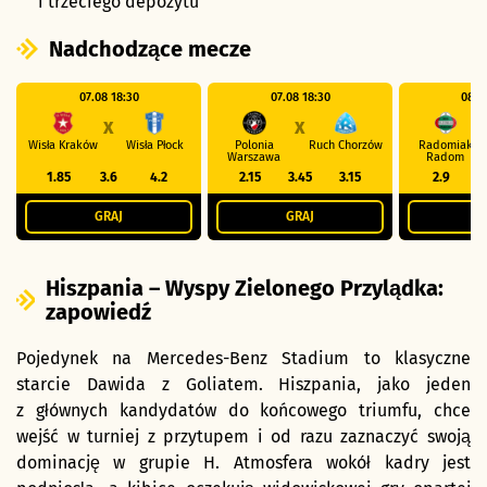
i trzeciego depozytu
Nadchodzące mecze
07.08 18:30
07.08 18:30
08.0
X
X
Wisła Kraków
Wisła Płock
Polonia
Ruch Chorzów
Radomiak
Warszawa
Radom
1.85
3.6
4.2
2.15
3.45
3.15
2.9
GRAJ
GRAJ
G
Hiszpania – Wyspy Zielonego Przylądka:
zapowiedź
Pojedynek na Mercedes-Benz Stadium to klasyczne
starcie Dawida z Goliatem. Hiszpania, jako jeden
z głównych kandydatów do końcowego triumfu, chce
wejść w turniej z przytupem i od razu zaznaczyć swoją
dominację w grupie H. Atmosfera wokół kadry jest