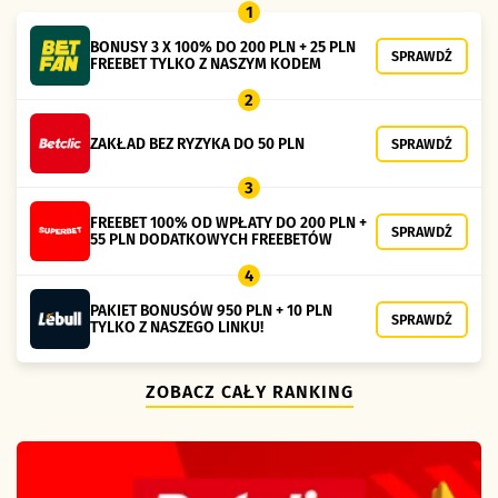
1
BONUSY 3 X 100% DO 200 PLN + 25 PLN
SPRAWDŹ
FREEBET TYLKO Z NASZYM KODEM
2
ZAKŁAD BEZ RYZYKA DO 50 PLN
SPRAWDŹ
3
FREEBET 100% OD WPŁATY DO 200 PLN +
SPRAWDŹ
55 PLN DODATKOWYCH FREEBETÓW
4
PAKIET BONUSÓW 950 PLN + 10 PLN
SPRAWDŹ
TYLKO Z NASZEGO LINKU!
ZOBACZ CAŁY RANKING