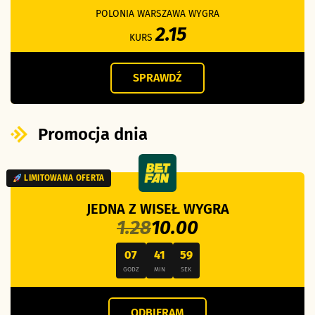
POLONIA WARSZAWA WYGRA
2.15
KURS
SPRAWDŹ
Promocja dnia
LIMITOWANA OFERTA
JEDNA Z WISEŁ WYGRA
1.28
10.00
07
41
58
GODZ
MIN
SEK
ODBIERAM