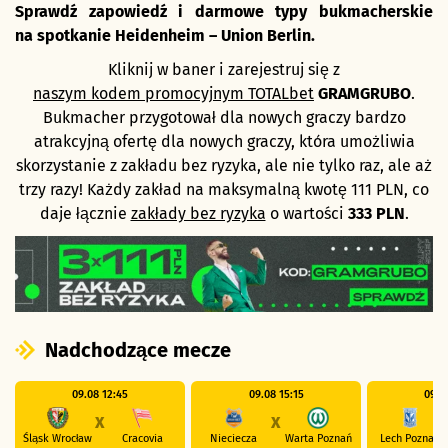
Sprawdź zapowiedź i darmowe typy bukmacherskie
na spotkanie Heidenheim – Union Berlin.
Kliknij w baner i zarejestruj się z
naszym kodem promocyjnym TOTALbet
GRAMGRUBO
.
Bukmacher przygotował dla nowych graczy bardzo
atrakcyjną ofertę dla nowych graczy, która umożliwia
skorzystanie z zakładu bez ryzyka, ale nie tylko raz, ale aż
trzy razy! Każdy zakład na maksymalną kwotę 111 PLN, co
daje łącznie
zakłady bez ryzyka
o wartości
333 PLN
.
Nadchodzące mecze
09.08 12:45
09.08 15:15
09.0
X
X
Śląsk Wrocław
Cracovia
Nieciecza
Warta Poznań
Lech Poznań