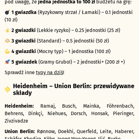
pod uwagę, że
jedna jednostka to 100 zł
budżetu na grę:
1 gwiazdka
(Ryzykowny strzał / Łamaki) – 0.1 jednostki
(10 zł)
2 gwiazdki
(Lekkie ryzyko) – 0.25 jednostki (25 zł)
3 gwiazdki
(Standard) – 0.5 jednostki (50 zł)
4 gwiazdki
(Mocny typ) – 1 jednostka (100 zł)
5 gwiazdek
(Gramy Grubo!) – 2 jednostki+ (200 zł +)
Sprawdź inne
typy na dziś
!
Heidenheim – Union Berlin: przewidywane
składy
Heidenheim:
Ramaj, Busch, Mainka, Föhrenbach,
Behrens, Dinkçi, Niehues, Dorsch, Honsak, Pieringer,
Zivzivadze
Union Berlin:
Rønnow, Doekhi, Querfeld, Leite, Haberer,
Schäfer, Khedira, Köhn, Jeong Woo-Yeong, Ilić, Burke