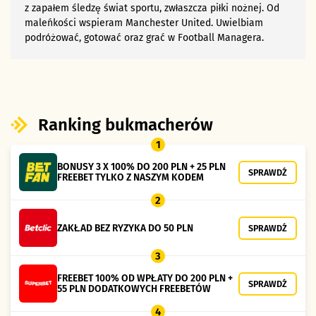
z zapałem śledzę świat sportu, zwłaszcza piłki nożnej. Od
maleńkości wspieram Manchester United. Uwielbiam
podróżować, gotować oraz grać w Football Managera.
Ranking bukmacherów
1
BONUSY 3 X 100% DO 200 PLN + 25 PLN
SPRAWDŹ
FREEBET TYLKO Z NASZYM KODEM
2
ZAKŁAD BEZ RYZYKA DO 50 PLN
SPRAWDŹ
3
FREEBET 100% OD WPŁATY DO 200 PLN +
SPRAWDŹ
55 PLN DODATKOWYCH FREEBETÓW
4