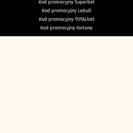
Kod promocyjny Superbet
Kod promocyjny Lebull
Kod promocyjny TOTALbet
Kod promocyjny Fortuna
TYPY BUKMACHERSKIE
Typy dnia
Typy na dziś piłka nożna
Typy na tenis
Typy na NBA
Typy na NHL
Typy bukmacherskie Sport Betfan
O nas i kontakt
Ustawienia cookies