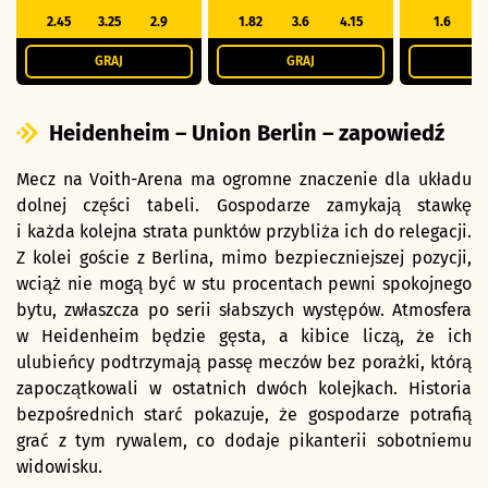
2.45
3.25
2.9
1.82
3.6
4.15
1.6
GRAJ
GRAJ
G
Heidenheim – Union Berlin – zapowiedź
Mecz na Voith-Arena ma ogromne znaczenie dla układu
dolnej części tabeli. Gospodarze zamykają stawkę
i każda kolejna strata punktów przybliża ich do relegacji.
Z kolei goście z Berlina, mimo bezpieczniejszej pozycji,
wciąż nie mogą być w stu procentach pewni spokojnego
bytu, zwłaszcza po serii słabszych występów. Atmosfera
w Heidenheim będzie gęsta, a kibice liczą, że ich
ulubieńcy podtrzymają passę meczów bez porażki, którą
zapoczątkowali w ostatnich dwóch kolejkach. Historia
bezpośrednich starć pokazuje, że gospodarze potrafią
grać z tym rywalem, co dodaje pikanterii sobotniemu
widowisku.