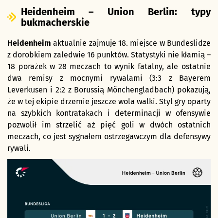
Heidenheim – Union Berlin: typy
bukmacherskie
Heidenheim
aktualnie zajmuje 18. miejsce w Bundeslidze
z dorobkiem zaledwie 16 punktów. Statystyki nie kłamią –
18 porażek w 28 meczach to wynik fatalny, ale ostatnie
dwa remisy z mocnymi rywalami (3:3 z Bayerem
Leverkusen i 2:2 z Borussią Mönchengladbach) pokazują,
że w tej ekipie drzemie jeszcze wola walki. Styl gry oparty
na szybkich kontratakach i determinacji w ofensywie
pozwolił im strzelić aż pięć goli w dwóch ostatnich
meczach, co jest sygnałem ostrzegawczym dla defensywy
rywali.