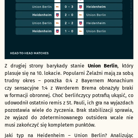
Z drugiej strony barykady stanie
Union Berlin
, który
plasuje się na 10. lokacie. Popularni Żelaźni mają za sobą
trudny okres – porażka 0:4 z Bayernem Monachium
czy sensacyjne 1:4 z Werderem Brema obnażyły braki
w formacji obronnej. Choć berlińczycy potrafią ukąsić, co
udowodnił ostatnio remis z St. Pauli, ich gra na wyjazdach
pozostawia wiele do życzenia. Brak stabilizacji sprawia,
że wyjazd do zdeterminowanego outsidera wcale nie
musi zakończyć się kompletem punktów.
Jaki typ na Heidenheim – Union Berlin? Analizując