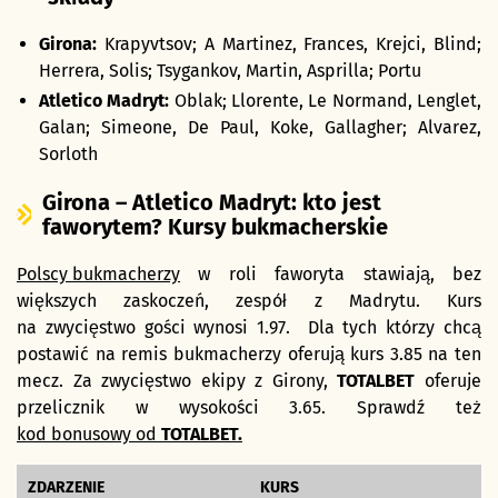
Girona:
Krapyvtsov; A Martinez, Frances, Krejci, Blind;
Herrera, Solis; Tsygankov, Martin, Asprilla; Portu
Atletico Madryt:
Oblak; Llorente, Le Normand, Lenglet,
Galan; Simeone, De Paul, Koke, Gallagher; Alvarez,
Sorloth
Girona – Atletico Madryt: kto jest
faworytem? Kursy bukmacherskie
Polscy bukmacherzy
w roli faworyta stawiają, bez
większych zaskoczeń, zespół z Madrytu. Kurs
na zwycięstwo gości wynosi 1.97. Dla tych którzy chcą
postawić na remis bukmacherzy oferują kurs 3.85 na ten
mecz. Za zwycięstwo ekipy z Girony,
TOTALBET
oferuje
przelicznik w wysokości 3.65. Sprawdź też
kod bonusowy od
TOTALBET.
ZDARZENIE
KURS