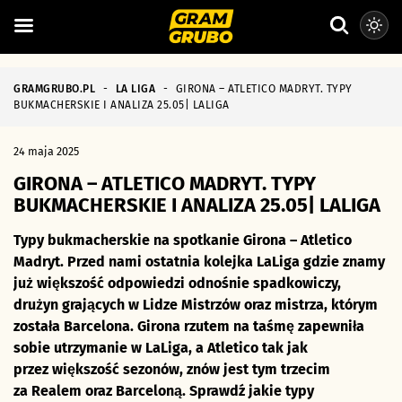
GRAMGRUBO.PL
-
LA LIGA
-
GIRONA – ATLETICO MADRYT. TYPY
BUKMACHERSKIE I ANALIZA 25.05| LALIGA
24 maja 2025
GIRONA – ATLETICO MADRYT. TYPY
BUKMACHERSKIE I ANALIZA 25.05| LALIGA
Typy bukmacherskie na spotkanie Girona – Atletico
Madryt. Przed nami ostatnia kolejka LaLiga gdzie znamy
już większość odpowiedzi odnośnie spadkowiczy,
drużyn grających w Lidze Mistrzów oraz mistrza, którym
została Barcelona. Girona rzutem na taśmę zapewniła
sobie utrzymanie w LaLiga, a Atletico tak jak
przez większość sezonów, znów jest tym trzecim
za Realem oraz Barceloną. Sprawdź jakie typy