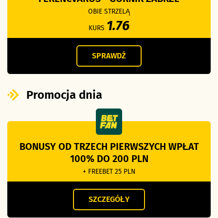
OBIE STRZELĄ
1.76
KURS
SPRAWDŹ
Promocja dnia
BONUSY OD TRZECH PIERWSZYCH WPŁAT
100% DO 200 PLN
+ FREEBET 25 PLN
SZCZEGÓŁY