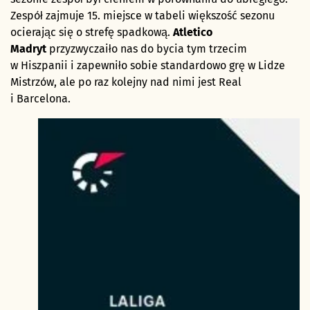
Zespół zajmuje 15. miejsce w tabeli większość sezonu
ocierając się o strefę spadkową.
Atletico
Madryt
przyzwyczaiło nas do bycia tym trzecim
w Hiszpanii i zapewniło sobie standardowo grę w Lidze
Mistrzów, ale po raz kolejny nad nimi jest Real
i Barcelona.