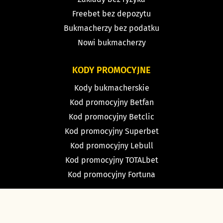
Freebet bez depozytu
Bukmacherzy bez podatku
Nowi bukmacherzy
KODY PROMOCYJNE
Kody bukmacherskie
Kod promocyjny Betfan
Kod promocyjny Betclic
Kod promocyjny Superbet
Kod promocyjny Lebull
Kod promocyjny TOTALbet
Kod promocyjny Fortuna
TYPY BUKMACHERSKIE
Typy dnia