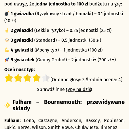
pod uwagę, że
jedna jednostka to 100 zł
budżetu na grę:
1 gwiazdka
(Ryzykowny strzał / Łamaki) – 0.1 jednostki
(10 zł)
2 gwiazdki
(Lekkie ryzyko) – 0.25 jednostki (25 zł)
3 gwiazdki
(Standard) – 0.5 jednostki (50 zł)
4 gwiazdki
(Mocny typ) – 1 jednostka (100 zł)
5 gwiazdek
(Gramy Grubo!) – 2 jednostki+ (200 zł +)
Oceń nasz typ:
[Oddane głosy:
3
Średnia ocena:
4
]
Sprawdź inne
typy na dziś
!
Fulham – Bournemouth: przewidywane
składy
Fulham:
Leno, Castagne, Andersen, Bassey, Robinson,
Lukic, Berge, Wilson, Smith Rowe, Chukwueze, Jimenez