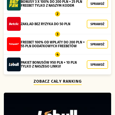
BONUSY 3 X 100% DO 200 PLN + 25 PLN
SPRAWDŹ
FREEBET TYLKO Z NASZYM KODEM
2
ZAKŁAD BEZ RYZYKA DO 50 PLN
SPRAWDŹ
3
FREEBET 100% OD WPŁATY DO 200 PLN +
SPRAWDŹ
55 PLN DODATKOWYCH FREEBETÓW
4
PAKIET BONUSÓW 950 PLN + 10 PLN
SPRAWDŹ
TYLKO Z NASZEGO LINKU!
ZOBACZ CAŁY RANKING