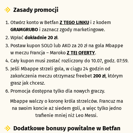
Zasady promocji
Otwórz konto w Betfan
Z TEGO LINKU
i z kodem
GRAMGRUBO
i zaznacz zgody marketingowe.
Wpłać
dokładnie 20 zł
.
Postaw kupon SOLO lub AKO za 20 zł na gola Mbappe
w meczu Francja – Maroko
Z TEJ OFERTY
.
Cały kupon musi zostać rozliczony do 10.07, godz. 07:59.
Jeśli Mbappe strzeli gola, w ciągu 24 godzin od
zakończenia meczu otrzymasz freebet
200 zł
, którym
grasz jak chcesz.
Promocja dostępna tylko dla nowych graczy.
Mbappe walczy o koronę króla strzelców. Francuz ma
na swoim koncie aż siedem goli, a więc tylko jedno
trafienie mniej niż Leo Messi.
Dodatkowe bonusy powitalne w Betfan