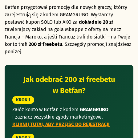
Betfan przygotował promocję dla nowych graczy, którzy
zarejestrują się z kodem GRAMGRUBO. Wystarczy
postawić kupon SOLO lub AKO za
dokładnie 20 zł
zawierający zakład na gola Mbappe z oferty na mecz
Francja – Maroko, a jeśli Francuz trafi do siatki – na Twoje
konto trafi
200 zł freebetu
. Szczegóły promocji znajdziesz
poniżej.
Jak odebrać 200 zł freebetu
w Betfan?
KROK 1
Załóż konto w Betfan z kodem
GRAMGRUBO
i zaznacz wszystkie zgody marketingowe.
KLIKNIJ TUTAJ, ABY PRZEJŚĆ DO REJESTRACJI
KROK 2