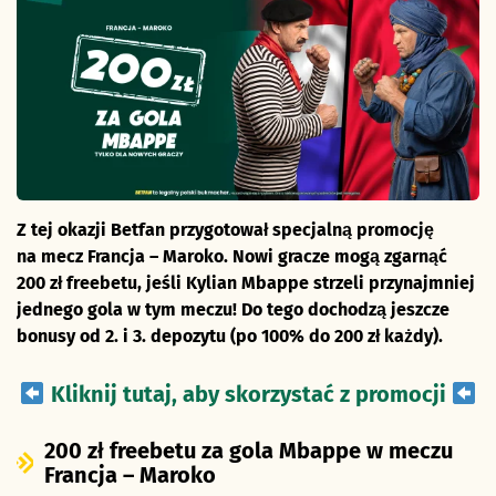
Z tej okazji Betfan przygotował specjalną promocję
na mecz Francja – Maroko. Nowi gracze mogą zgarnąć
200 zł freebetu, jeśli Kylian Mbappe strzeli przynajmniej
jednego gola w tym meczu! Do tego dochodzą jeszcze
bonusy od 2. i 3. depozytu (po 100% do 200 zł każdy).
Kliknij tutaj, aby skorzystać z promocji
200 zł freebetu za gola Mbappe w meczu
Francja – Maroko