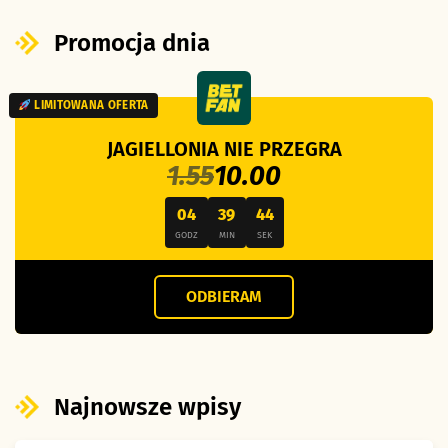
Promocja dnia
LIMITOWANA OFERTA
JAGIELLONIA NIE PRZEGRA
1.55
10.00
04
39
43
GODZ
MIN
SEK
ODBIERAM
Najnowsze wpisy