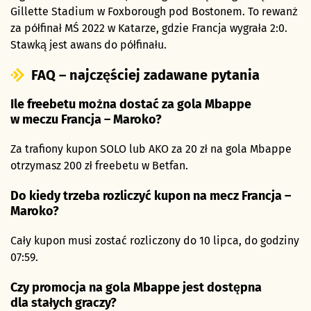
Gillette Stadium w Foxborough pod Bostonem. To rewanż
za półfinał MŚ 2022 w Katarze, gdzie Francja wygrała 2:0.
Stawką jest awans do półfinału.
FAQ – najczęściej zadawane pytania
Ile freebetu można dostać za gola Mbappe
w meczu Francja – Maroko?
Za trafiony kupon SOLO lub AKO za 20 zł na gola Mbappe
otrzymasz 200 zł freebetu w Betfan.
Do kiedy trzeba rozliczyć kupon na mecz Francja –
Maroko?
Cały kupon musi zostać rozliczony do 10 lipca, do godziny
07:59.
Czy promocja na gola Mbappe jest dostępna
dla stałych graczy?