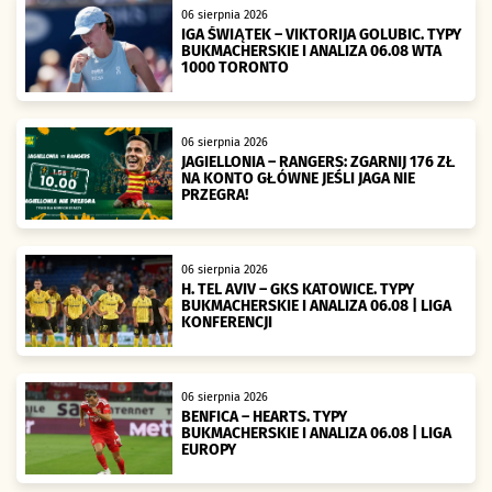
06 sierpnia 2026
IGA ŚWIĄTEK – VIKTORIJA GOLUBIC. TYPY
BUKMACHERSKIE I ANALIZA 06.08 WTA
1000 TORONTO
06 sierpnia 2026
JAGIELLONIA – RANGERS: ZGARNIJ 176 ZŁ
NA KONTO GŁÓWNE JEŚLI JAGA NIE
PRZEGRA!
06 sierpnia 2026
H. TEL AVIV – GKS KATOWICE. TYPY
BUKMACHERSKIE I ANALIZA 06.08 | LIGA
KONFERENCJI
06 sierpnia 2026
BENFICA – HEARTS. TYPY
BUKMACHERSKIE I ANALIZA 06.08 | LIGA
EUROPY