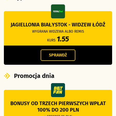
JAGIELLONIA BIAŁYSTOK - WIDZEW ŁÓDŹ
WYGRANA WIDZEWA ALBO REMIS
1.55
KURS
SPRAWDŹ
Promocja dnia
BONUSY OD TRZECH PIERWSZYCH WPŁAT
100% DO 200 PLN