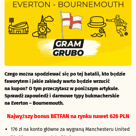
Czego można spodziewać się po tej batalii, kto będzie
faworytem i jakie zakłady warto będzie wrzucić
na kupon? O tym przeczytasz w poniższym artykule.
Sprawdź zapowiedź i darmowe typy bukmacherskie
na Everton – Bournemouth.
Najwyższy bonus BETFAN na rynku nawet 626 PLN
176 zł na konto główne za wygraną Manchesteru United