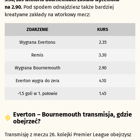
na 2.90.
Pod spodem odnajdziesz także bardziej
kreatywne zakłady na wtorkowy mecz:
ZDARZENIE
KURS
Wygrana Evertonu
2.35
Remis
3.30
Wygrana Bournemouth
2.90
Everton wygra do zera
4.10
-1.5 goli w 1. połowie
1.45
Everton – Bournemouth transmisja, gdzie
obejrzeć?
Transmisję z meczu 26. kolejki Premier League obejrzysz