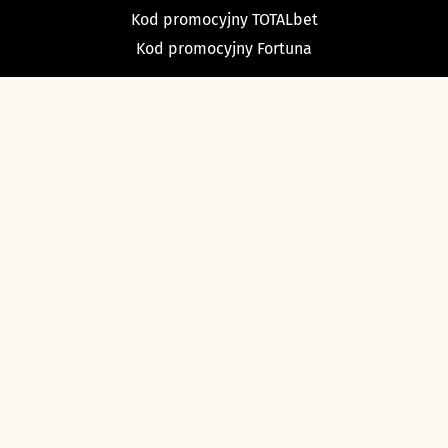
Kod promocyjny TOTALbet
Kod promocyjny Fortuna
TYPY BUKMACHERSKIE
Typy dnia
Typy na dziś piłka nożna
Typy na tenis
Typy na NBA
Typy na NHL
Typy bukmacherskie Sport Betfan
O nas i kontakt
Ustawienia cookies
Polityka prywatności