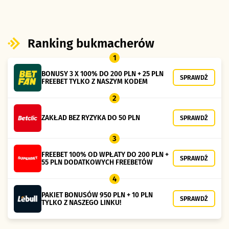
Ranking bukmacherów
1
BONUSY 3 X 100% DO 200 PLN + 25 PLN
SPRAWDŹ
FREEBET TYLKO Z NASZYM KODEM
2
ZAKŁAD BEZ RYZYKA DO 50 PLN
SPRAWDŹ
3
FREEBET 100% OD WPŁATY DO 200 PLN +
SPRAWDŹ
55 PLN DODATKOWYCH FREEBETÓW
4
PAKIET BONUSÓW 950 PLN + 10 PLN
SPRAWDŹ
TYLKO Z NASZEGO LINKU!