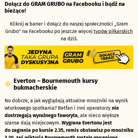
Dołącz do GRAM GRUBO na Facebooku i bądź na
bieżąco!
Kliknij w baner i dołącz do naszej społeczności „Gram
Grubo” na Facebooku po jeszcze więcej
typów piłkarskich
na dziś.
Everton – Bournemouth kursy
bukmacherskie
No dobrze, a jak wyglądają aktualne mnożniki na wynik
wtorkowego spotkania? Betfan i inni operatorzy
nie
dostrzegają wyraźnego faworyta
, ale nieco większe
szanse dają miejscowym.
Wygrana Evertonu jest
do zagrania po kursie 2.35, remis obstawisz po mnożniku
3.30, zaś wiktoria Bournemouth została wyceniona