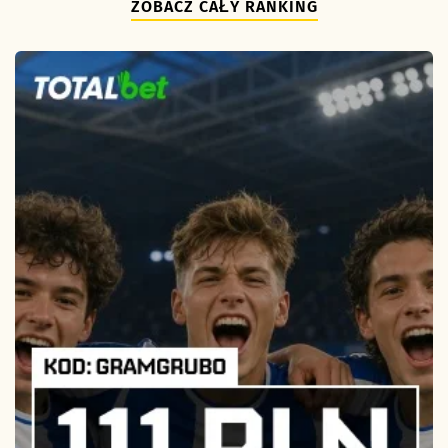
ZOBACZ CAŁY RANKING