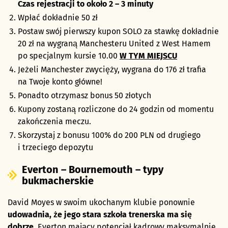
Czas rejestracji to około 2 – 3 minuty
Wpłać dokładnie 50 zł
Postaw swój pierwszy kupon SOLO za stawkę dokładnie
20 zł na wygraną Manchesteru United z West Hamem
po specjalnym kursie 10.00
W TYM MIEJSCU
Jeżeli Manchester zwycięży, wygrana do 176 zł trafia
na Twoje konto główne!
Ponadto otrzymasz bonus 50 złotych
Kupony zostaną rozliczone do 24 godzin od momentu
zakończenia meczu.
Skorzystaj z bonusu 100% do 200 PLN od drugiego
i trzeciego depozytu
Everton – Bournemouth – typy
bukmacherskie
David Moyes w swoim ukochanym klubie ponownie
udowadnia, że jego stara szkoła trenerska ma się
dobrze
. Everton mający potencjał kadrowy maksymalnie