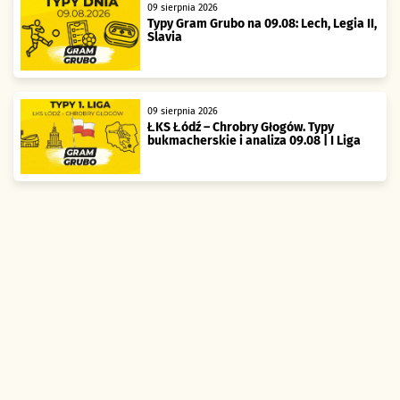
09 sierpnia 2026
Typy Gram Grubo na 09.08: Lech, Legia II,
Slavia
09 sierpnia 2026
ŁKS Łódź – Chrobry Głogów. Typy
bukmacherskie i analiza 09.08 | I Liga