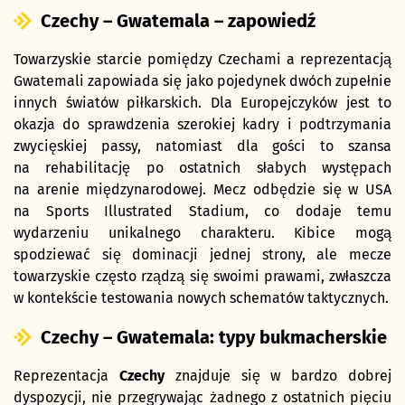
Czechy – Gwatemala – zapowiedź
Towarzyskie starcie pomiędzy Czechami a reprezentacją
Gwatemali zapowiada się jako pojedynek dwóch zupełnie
innych światów piłkarskich. Dla Europejczyków jest to
okazja do sprawdzenia szerokiej kadry i podtrzymania
zwycięskiej passy, natomiast dla gości to szansa
na rehabilitację po ostatnich słabych występach
na arenie międzynarodowej. Mecz odbędzie się w USA
na Sports Illustrated Stadium, co dodaje temu
wydarzeniu unikalnego charakteru. Kibice mogą
spodziewać się dominacji jednej strony, ale mecze
towarzyskie często rządzą się swoimi prawami, zwłaszcza
w kontekście testowania nowych schematów taktycznych.
Czechy – Gwatemala: typy bukmacherskie
Reprezentacja
Czechy
znajduje się w bardzo dobrej
dyspozycji, nie przegrywając żadnego z ostatnich pięciu