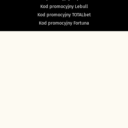
Kod promocyjny Lebull
Kod promocyjny TOTALbet
Kod promocyjny Fortuna
TYPY BUKMACHERSKIE
Typy dnia
Typy na dziś piłka nożna
Typy na tenis
Typy na NBA
Typy na NHL
Typy bukmacherskie Sport Betfan
O nas i kontakt
Ustawienia cookies