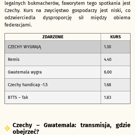
legalnych bukmacherów, faworytem tego spotkania jest
Czechy. Kurs na zwycięstwo gospodarzy jest niski, co
odzwierciedla dysproporcję sił między obiema
federacjami.
ZDARZENIE
KURS
CZECHY WYGRAJĄ
1.30
Remis
4.40
Gwatemala wygra
6.00
Czechy handicap -1.5
1.68
BTTS – Tak
1.83
Czechy – Gwatemala: transmisja, gdzie
obejrzeć?