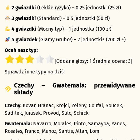
2 gwiazdki
(Lekkie ryzyko) – 0.25 jednostki (25 zł)
3 gwiazdki
(Standard) – 0.5 jednostki (50 zł)
4 gwiazdki
(Mocny typ) – 1 jednostka (100 zł)
5 gwiazdek
(Gramy Grubo!) – 2 jednostki+ (200 zł +)
Oceń nasz typ:
[Oddane głosy:
1
Średnia ocena:
3
]
Sprawdź inne
typy na dziś
!
Czechy – Gwatemala: przewidywane
składy
Czechy:
Kovar, Hranac, Krejci, Zeleny, Coufal, Soucek,
Sadilek, Jurasek, Provod, Sulc, Schick
Gwatemala:
Navarro, Morales, Pinto, Samayoa, Yanes,
Rosales, Franco, Munoz, Santis, Altan, Lom