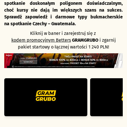
spotkanie doskonałym poligonem doświadczalnym,
choć kursy nie dają im większych szans na sukces.
Sprawdź zapowiedź i darmowe typy bukmacherskie
na spotkanie Czechy – Gwatemala.
Kliknij w baner i zarejestruj się z
kodem promocyjnym Betters
GRAMGRUBO
i zgarnij
pakiet startowy o łącznej wartości 1 240 PLN!