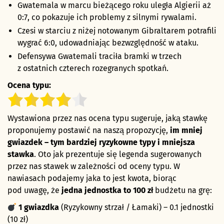
Gwatemala w marcu bieżącego roku uległa Algierii aż
0:7, co pokazuje ich problemy z silnymi rywalami.
Czesi w starciu z niżej notowanym Gibraltarem potrafili
wygrać 6:0, udowadniając bezwzględność w ataku.
Defensywa Gwatemali traciła bramki w trzech
z ostatnich czterech rozegranych spotkań.
Ocena typu:
Wystawiona przez nas ocena typu sugeruje, jaką stawkę
proponujemy postawić na naszą propozycję,
im mniej
gwiazdek – tym bardziej ryzykowne typy i mniejsza
stawka
. Oto jak prezentuje się legenda sugerowanych
przez nas stawek w zależności od oceny typu. W
nawiasach podajemy jaka to jest kwota, biorąc
pod uwagę, że
jedna jednostka to 100 zł
budżetu na grę:
1 gwiazdka
(Ryzykowny strzał / Łamaki) – 0.1 jednostki
(10 zł)