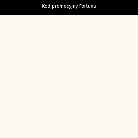
Kod promocyjny Fortuna
TYPY BUKMACHERSKIE
Typy dnia
Typy na dziś piłka nożna
Typy na tenis
Typy na NBA
Typy na NHL
Typy bukmacherskie Sport Betfan
O nas i kontakt
Ustawienia cookies
Polityka prywatności