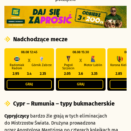
Nadchodzące mecze
08.08 12:45
08.08 15:30
08.0
X
X
Radomiak
Górnik Zabrze
Pogoń
Motor Lublin
Korona Kielce
Radom
Szczecin
2.95
3.4
2.35
2.05
3.6
3.35
2.85
GRAJ
GRAJ
G
Cypr – Rumunia – typy bukmacherskie
Cypryjczycy
bardzo źle grają w tych eliminacjach
do Mistrzostw Świata. Drużyna prowadzona
przez Apostolosa Mantziosa po czterech kolejkach ma