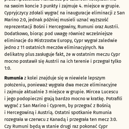
na swoim koncie 3 punkty i zajmuje 4. miejsce w grupie.
Cypryjczycy zdołali wygrać na inauguracje eliminacji z San
Marino 2:0, jednak później musieli uznać wyższość
reprezentacji Bośni i Hercegowiny, Rumuni oraz Austrii.
Dodatkowo, biorąc pod uwagę również wcześniejsze
eliminacje do Mistrzostw Europy, Cypr wygrał zaledwie
jedno z 11 ostatnich meczów eliminacyjnych. Na
delikatny plus zasługuje fakt, że w ostatnim meczu Cypr
mocno postawił się Austrii na ich terenie i przegrał tylko
1:0.
Rumunia
z kolei znajduje się w niewiele lepszym
położeniu, ponieważ wygrała dwa mecze eliminacyjne
i zajmuje aktualnie 3 miejsce w grupie. Mircea Lucescu
i jego podopieczni grają bardzo mocno w kratkę. Potrafili
wygrać z San Marino i Cyprem, by przegrać z Bośnią
i Hercegowiną i Austrią. Ostatni spotkanie Rumunia
rozegrała w czerwcu z Kanadą i przegrała ten mecz 3:0.
Czy Rumuni będą w stanie drugi raz pokonać Cypr