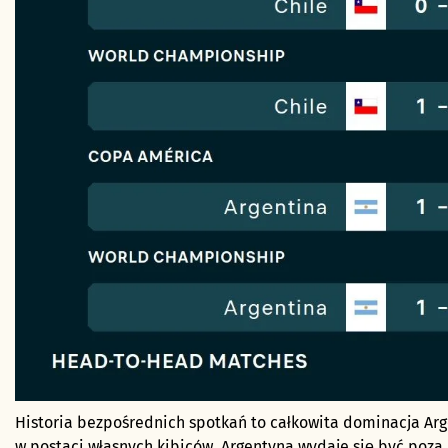
Historia bezpośrednich spotkań to całkowita dominacja Ar
w postaci własnych kibiców, Argentyna wydaje się być poza