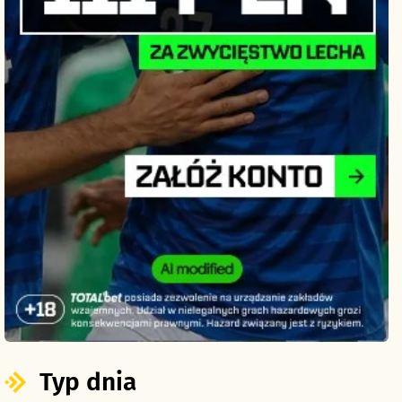
Typ dnia