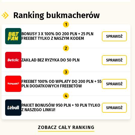
Ranking bukmacherów
1
BONUSY 3 X 100% DO 200 PLN + 25 PLN
SPRAWDŹ
FREEBET TYLKO Z NASZYM KODEM
2
ZAKŁAD BEZ RYZYKA DO 50 PLN
SPRAWDŹ
3
FREEBET 100% OD WPŁATY DO 200 PLN + 55
SPRAWDŹ
PLN DODATKOWYCH FREEBETÓW
4
PAKIET BONUSÓW 950 PLN + 10 PLN TYLKO
SPRAWDŹ
Z NASZEGO LINKU!
ZOBACZ CAŁY RANKING