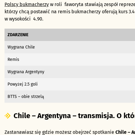
Polscy bukmacherzy
w roli faworyta stawiają zespół repreze
którzy chcą postawić na remis bukmacherzy oferują kurs 3.4
w wysokości 4.90.
ZDARZENIE
Wygrana Chile
Remis
Wygrana Argentyny
Powyżej 2.5 goli
BTTS – obie strzelą
Chile – Argentyna – transmisja. O kt
Zastanawiasz się gdzie możesz obejrzeć spotkanie
Chile – 