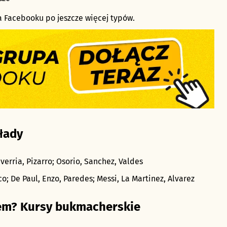
na Facebooku po jeszcze więcej typów.
łady
everria, Pizarro; Osorio, Sanchez, Valdes
o; De Paul, Enzo, Paredes; Messi, La Martinez, Alvarez
ytem? Kursy bukmacherskie