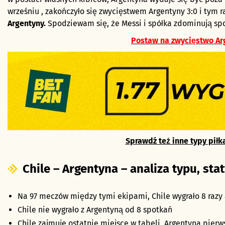
wrześniu , zakończyło się zwycięstwem Argentyny 3:0 i tym 
Argentyny.
Spodziewam się, że Messi i spółka zdominują spo
Postaw na zwycięstwo Arg
Sprawdź też inne typy piłk
Chile – Argentyna – analiza typu, sta
Na 97 meczów między tymi ekipami, Chile wygrało 8 razy
Chile nie wygrało z Argentyną od 8 spotkań
Chile zajmuje ostatnie miejsce w tabeli, Argentyna pierw