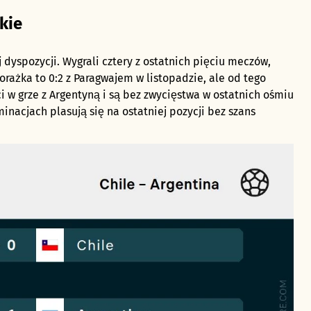
kie
dyspozycji. Wygrali cztery z ostatnich pięciu meczów,
orażka to 0:2 z Paragwajem w listopadzie, ale od tego
 w grze z Argentyną i są bez zwycięstwa w ostatnich ośmiu
nacjach plasują się na ostatniej pozycji bez szans