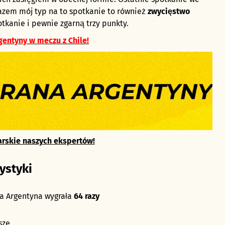
razem mój typ na to spotkanie to również
zwycięstwo
tkanie i pewnie zgarną trzy punkty.
entyny w meczu z Chile!
arskie naszych ekspertów!
tystyki
 a Argentyna wygrała
64 razy
sze