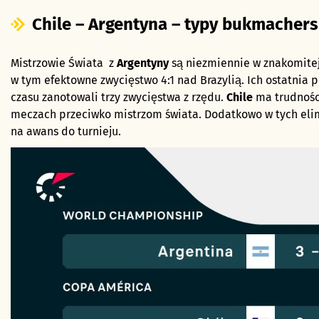
Chile – Argentyna – typy bukmachers
Mistrzowie Świata z
Argentyny
są niezmiennie w znakomitej 
w tym efektowne zwycięstwo 4:1 nad Brazylią. Ich ostatnia p
czasu zanotowali trzy zwycięstwa z rzędu.
Chile
ma trudności
meczach przeciwko mistrzom świata. Dodatkowo w tych elimi
na awans do turnieju.