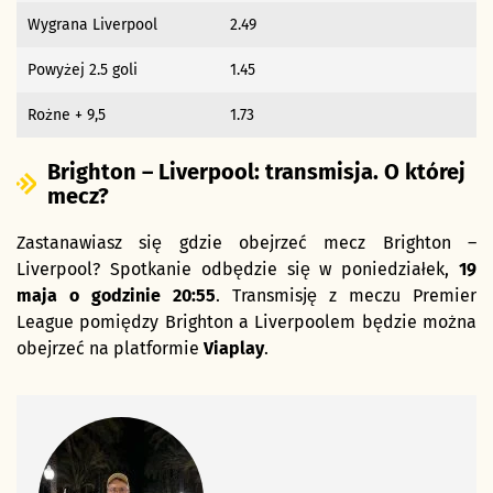
Wygrana Liverpool
2.49
Powyżej 2.5 goli
1.45
Rożne + 9,5
1.73
Brighton – Liverpool: transmisja. O której
mecz?
Zastanawiasz się gdzie obejrzeć mecz Brighton –
Liverpool? Spotkanie odbędzie się w poniedziałek,
19
maja o godzinie 20:55
. Transmisję z meczu Premier
League pomiędzy Brighton a Liverpoolem będzie można
obejrzeć na platformie
Viaplay
.