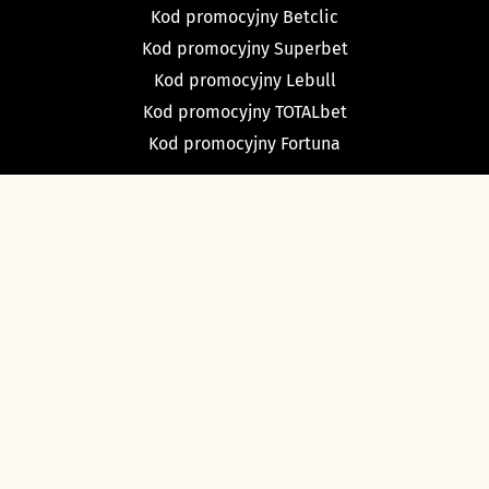
Kod promocyjny Betclic
Kod promocyjny Superbet
Kod promocyjny Lebull
Kod promocyjny TOTALbet
Kod promocyjny Fortuna
TYPY BUKMACHERSKIE
Typy dnia
Typy na dziś piłka nożna
Typy na tenis
Typy na NBA
Typy na NHL
Typy bukmacherskie Sport Betfan
O nas i kontakt