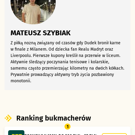
MATEUSZ SZYBIAK
Z piłką nożną związany od czasów gdy Dudek bronił karne
w finale z Milanem. Od dziecka fan Realu Madryt oraz
Liverpoolu. Pierwsze kupony kreślił na przerwie w liceum.
Aktywnie śledzący poczynania tenisowe i kolarskie,
samemu często przemierzając kilometry na dwóch kółkach.
Prywatnie prowadzący aktywny tryb życia pozbawiony
monotonii.
Ranking bukmacherów
1