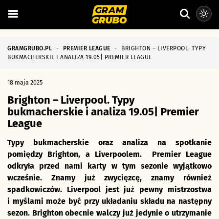
GRAMGRUBO.PL
-
PREMIER LEAGUE
-
BRIGHTON – LIVERPOOL. TYPY
BUKMACHERSKIE I ANALIZA 19.05| PREMIER LEAGUE
18 maja 2025
Brighton – Liverpool. Typy
bukmacherskie i analiza 19.05| Premier
League
Typy bukmacherskie oraz analiza na spotkanie
pomiędzy Brighton, a Liverpoolem. Premier League
odkryła przed nami karty w tym sezonie wyjątkowo
wcześnie. Znamy już zwycięzcę, znamy również
spadkowiczów. Liverpool jest już pewny mistrzostwa
i myślami może być przy układaniu składu na następny
sezon. Brighton obecnie walczy już jedynie o utrzymanie