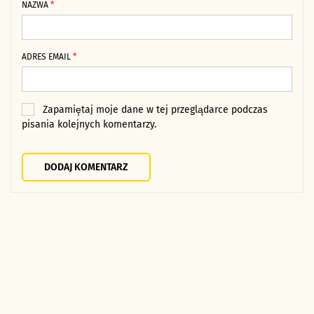
NAZWA
*
ADRES EMAIL
*
Zapamiętaj moje dane w tej przeglądarce podczas
pisania kolejnych komentarzy.