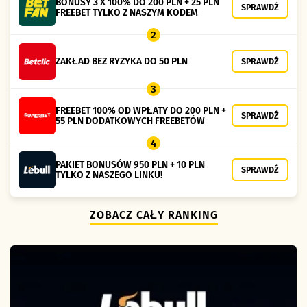
BONUSY 3 X 100% DO 200 PLN + 25 PLN
SPRAWDŹ
FREEBET TYLKO Z NASZYM KODEM
2
ZAKŁAD BEZ RYZYKA DO 50 PLN
SPRAWDŹ
3
FREEBET 100% OD WPŁATY DO 200 PLN +
SPRAWDŹ
55 PLN DODATKOWYCH FREEBETÓW
4
PAKIET BONUSÓW 950 PLN + 10 PLN
SPRAWDŹ
TYLKO Z NASZEGO LINKU!
ZOBACZ CAŁY RANKING