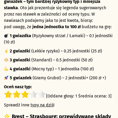
gwiazdek – tym bardziej ryzykowny typ i mniejsza
stawka
. Oto jak prezentuje się legenda sugerowanych
przez nas stawek w zależności od oceny typu. W
nawiasach podajemy jaka to jest kwota, biorąc
pod uwagę, że
jedna jednostka to 100 zł
budżetu na grę:
1 gwiazdka
(Ryzykowny strzał / Łamaki) – 0.1 jednostki
(10 zł)
2 gwiazdki
(Lekkie ryzyko) – 0.25 jednostki (25 zł)
3 gwiazdki
(Standard) – 0.5 jednostki (50 zł)
4 gwiazdki
(Mocny typ) – 1 jednostka (100 zł)
5 gwiazdek
(Gramy Grubo!) – 2 jednostki+ (200 zł +)
Oceń nasz typ:
[Oddane głosy:
1
Średnia ocena:
3
]
Sprawdź inne
typy na dziś
!
Brest – Strasbourg: przewidywane sklady