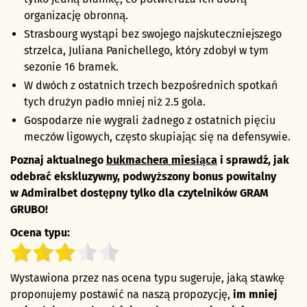
organizację obronną.
Strasbourg wystąpi bez swojego najskuteczniejszego
strzelca, Juliana Panichellego, który zdobył w tym
sezonie 16 bramek.
W dwóch z ostatnich trzech bezpośrednich spotkań
tych drużyn padło mniej niż 2.5 gola.
Gospodarze nie wygrali żadnego z ostatnich pięciu
meczów ligowych, często skupiając się na defensywie.
Poznaj aktualnego
bukmachera miesiąca
i sprawdź, jak
odebrać ekskluzywny, podwyższony bonus powitalny
w Admiralbet dostępny tylko dla czytelników GRAM
GRUBO!
Ocena typu:
Wystawiona przez nas ocena typu sugeruje, jaką stawkę
proponujemy postawić na naszą propozycję,
im mniej