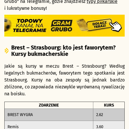
Grubo” na Telegramie, gdzie znajdziesz
typy piłkarskie
i lukratywne bonusy!
Brest – Strasbourg: kto jest faworytem?
Kursy bukmacherskie
Jakie są kursy w meczu Brest – Strasbourg? Według
legalnych bukmacherów, faworytem tego spotkania jest
Strasbourg. Kursy na oba zespoły są jednak bardzo
zbliżone, co zapowiada niezwykle wyrównaną rywalizację
na boisku.
ZDARZENIE
KURS
BREST WYGRA
2.62
Remis
3.60