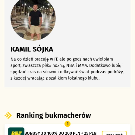
KAMIL SÓJKA
Na co dzień pracuję w IT, ale po godzinach uwielbiam
sport, zwłaszcza piłkę nożną, NBA i MMA. Dodatkowo lubię
spędzać czas na siłowni i odkrywać świat podczas podróży,
z każdej wracając z szalikiem lokalnego klubu.
Ranking bukmacherów
1
BONUSY 3 X 100% DO 200 PLN + 25 PLN