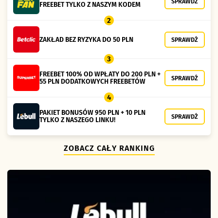
SPRAWDŹ
FREEBET TYLKO Z NASZYM KODEM
2
ZAKŁAD BEZ RYZYKA DO 50 PLN
SPRAWDŹ
3
FREEBET 100% OD WPŁATY DO 200 PLN +
SPRAWDŹ
55 PLN DODATKOWYCH FREEBETÓW
4
PAKIET BONUSÓW 950 PLN + 10 PLN
SPRAWDŹ
TYLKO Z NASZEGO LINKU!
ZOBACZ CAŁY RANKING