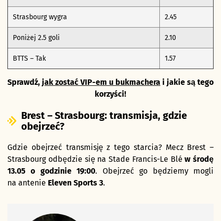
Strasbourg wygra
2.45
Poniżej 2.5 goli
2.10
BTTS – Tak
1.57
Sprawdź,
jak zostać VIP-em u bukmachera
i jakie są tego
korzyści!
Brest – Strasbourg: transmisja, gdzie
obejrzeć?
Gdzie obejrzeć transmisję z tego starcia? Mecz Brest –
Strasbourg odbędzie się na Stade Francis-Le Blé
w środę
13.05 o godzinie 19:00
. Obejrzeć go będziemy mogli
na antenie
Eleven Sports 3
.