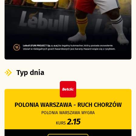
Typ dnia
POLONIA WARSZAWA - RUCH CHORZÓW
POLONIA WARSZAWA WYGRA
2.15
KURS