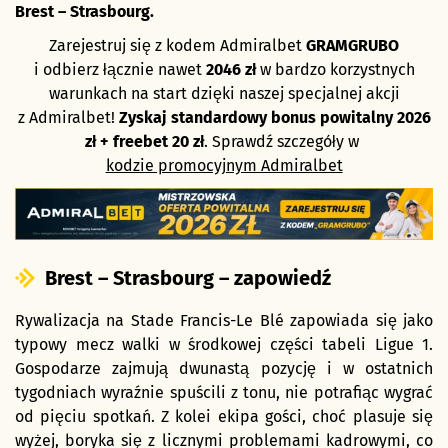
Brest – Strasbourg.
Zarejestruj się z kodem Admiralbet
GRAMGRUBO
i odbierz łącznie nawet
2046 zł
w bardzo korzystnych
warunkach na start dzięki naszej specjalnej akcji
z Admiralbet!
Zyskaj standardowy bonus powitalny 2026
zł + freebet 20 zł
. Sprawdź szczegóły w
kodzie promocyjnym Admiralbet
Brest – Strasbourg – zapowiedź
Rywalizacja na Stade Francis-Le Blé zapowiada się jako
typowy mecz walki w środkowej części tabeli Ligue 1.
Gospodarze zajmują dwunastą pozycję i w ostatnich
tygodniach wyraźnie spuścili z tonu, nie potrafiąc wygrać
od pięciu spotkań. Z kolei ekipa gości, choć plasuje się
wyżej, boryka się z licznymi problemami kadrowymi, co