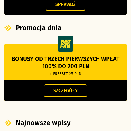
SPRAWDŹ
Promocja dnia
BONUSY OD TRZECH PIERWSZYCH WPŁAT
100% DO 200 PLN
+ FREEBET 25 PLN
SZCZEGÓŁY
Najnowsze wpisy