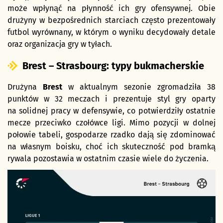
może wpłynąć na płynność ich gry ofensywnej. Obie
drużyny w bezpośrednich starciach często prezentowały
futbol wyrównany, w którym o wyniku decydowały detale
oraz organizacja gry w tyłach.
Brest – Strasbourg: typy bukmacherskie
Drużyna
Brest
w aktualnym sezonie zgromadziła 38
punktów w 32 meczach i prezentuje styl gry oparty
na solidnej pracy w defensywie, co potwierdziły ostatnie
mecze przeciwko czołówce ligi. Mimo pozycji w dolnej
połowie tabeli, gospodarze rzadko dają się zdominować
na własnym boisku, choć ich skuteczność pod bramką
rywala pozostawia w ostatnim czasie wiele do życzenia.