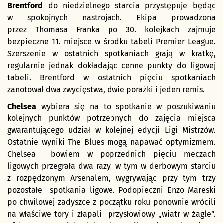
Brentford
do niedzielnego starcia przystępuje będąc
w spokojnych nastrojach. Ekipa prowadzona
przez Thomasa Franka po 30. kolejkach zajmuje
bezpieczne 11. miejsce w środku tabeli Premier League.
Szerszenie w ostatnich spotkaniach grają w kratkę,
regularnie jednak dokładając cenne punkty do ligowej
tabeli. Brentford w ostatnich pięciu spotkaniach
zanotował dwa zwycięstwa, dwie porażki i jeden remis.
Chelsea
wybiera się na to spotkanie w poszukiwaniu
kolejnych punktów potrzebnych do zajęcia miejsca
gwarantującego udział w kolejnej edycji Ligi Mistrzów.
Ostatnie wyniki The Blues mogą napawać optymizmem.
Chelsea bowiem w poprzednich pięciu meczach
ligowych przegrała dwa razy, w tym w derbowym starciu
z rozpędzonym Arsenalem, wygrywając przy tym trzy
pozostałe spotkania ligowe. Podopieczni Enzo Mareski
po chwilowej zadyszce z początku roku ponownie wrócili
na właściwe tory i złapali przysłowiowy „wiatr w żagle”.