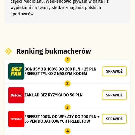
części Mediolanu. Weekendowo grywam w darta i z
wypiekami na twarzy śledzę zmagania polskich
sportowców.
Ranking bukmacherów
1
BONUSY 3 X 100% DO 200 PLN + 25 PLN
SPRAWDŹ
FREEBET TYLKO Z NASZYM KODEM
2
ZAKŁAD BEZ RYZYKA DO 50 PLN
SPRAWDŹ
3
FREEBET 100% OD WPŁATY DO 200 PLN +
SPRAWDŹ
55 PLN DODATKOWYCH FREEBETÓW
4