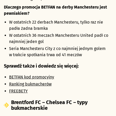
Dlaczego promocja BETFAN na derby Manchesteru jest
pewniakiem?
W ostatnich 22 derbach Manchesteru, tylko raz nie
padła żadna bramka
W ostatnich 36 meczach Manchesteru United padł co
najmniej jeden gol
Seria Manchesteru City z co najmniej jednym golem
w trakcie spotkania trwa od 41 meczów
Sprawdź także i dowiedz się więcej:
BETFAN kod promocyjny
Ranking bukmacherów
FREEBETY
Brentford FC – Chelsea FC – typy
bukmacherskie