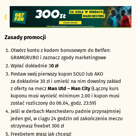
Zasady promocji
Otwórz konto z kodem bonusowym do Betfan:
GRAMGRUBO i zaznacz zgody marketingowe
Wpłać dokładnie 3
0 zł
Postaw swój pierwszy kupon SOLO lub AKO
za dokładnie 30 zł i umieść na nim dowolny zakład
z oferty na mecz
Man Utd – Man City
(Łączny kurs
kuponu musi wynieść minimum 2.00 i kupon musi
zostać rozliczony do 06.04, godz. 23:59)
Jeśli w derbach Manchesteru padnie przynajmniej
jeden gol, w ciągu 24 godzin od zakończenia meczu
otrzymasz freebet 300 zł
Freebetem grasz jak chcesz!