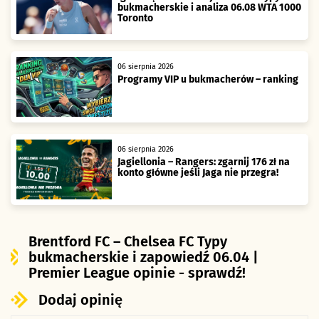
bukmacherskie i analiza 06.08 WTA 1000
Toronto
06 sierpnia 2026
Programy VIP u bukmacherów – ranking
06 sierpnia 2026
Jagiellonia – Rangers: zgarnij 176 zł na
konto główne jeśli Jaga nie przegra!
Brentford FC – Chelsea FC Typy
bukmacherskie i zapowiedź 06.04 |
Premier League opinie - sprawdź!
Dodaj opinię