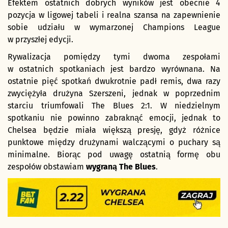
Efektem ostatnich dobrych wyników jest obecnie 4
pozycja w ligowej tabeli i realna szansa na zapewnienie
sobie udziału w wymarzonej Champions League
w przyszłej edycji.
Rywalizacja pomiędzy tymi dwoma zespołami
w ostatnich spotkaniach jest bardzo wyrównana. Na
ostatnie pięć spotkań dwukrotnie padł remis, dwa razy
zwyciężyła drużyna Szerszeni, jednak w poprzednim
starciu triumfowali The Blues 2:1. W niedzielnym
spotkaniu nie powinno zabraknąć emocji, jednak to
Chelsea będzie miała większą presję, gdyż różnice
punktowe między drużynami walczącymi o puchary są
minimalne. Biorąc pod uwagę ostatnią formę obu
zespołów obstawiam
wygraną The Blues
.