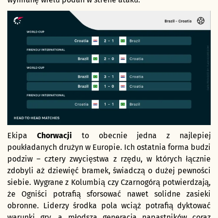
Ekipa
Chorwacji
to obecnie jedna z najlepiej
poukładanych drużyn w Europie. Ich ostatnia forma budzi
podziw – cztery zwycięstwa z rzędu, w których łącznie
zdobyli aż dziewięć bramek, świadczą o dużej pewności
siebie. Wygrane z Kolumbią czy Czarnogórą potwierdzają,
że Ogniści potrafią sforsować nawet solidne zasieki
obronne. Liderzy środka pola wciąż potrafią dyktować
warunki gry, a młodsza generacja napastników coraz