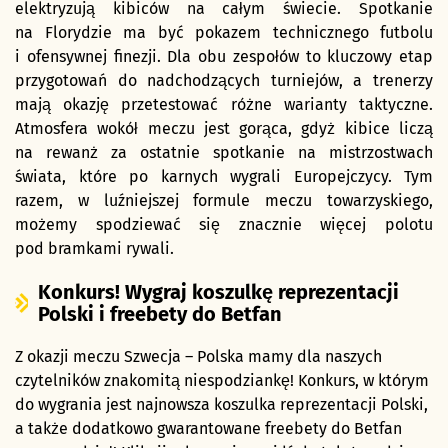
elektryzują kibiców na całym świecie. Spotkanie
na Florydzie ma być pokazem technicznego futbolu
i ofensywnej finezji. Dla obu zespołów to kluczowy etap
przygotowań do nadchodzących turniejów, a trenerzy
mają okazję przetestować różne warianty taktyczne.
Atmosfera wokół meczu jest gorąca, gdyż kibice liczą
na rewanż za ostatnie spotkanie na mistrzostwach
świata, które po karnych wygrali Europejczycy. Tym
razem, w luźniejszej formule meczu towarzyskiego,
możemy spodziewać się znacznie więcej polotu
pod bramkami rywali.
Konkurs! Wygraj koszulkę reprezentacji
Polski i freebety do Betfan
Z okazji meczu Szwecja – Polska mamy dla naszych
czytelników znakomitą niespodziankę! Konkurs, w którym
do wygrania jest najnowsza koszulka reprezentacji Polski,
a także dodatkowo gwarantowane freebety do Betfan