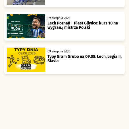
09 sierpnia 2026
Lech Poznań – Piast Gliwice: kurs 10 na
wygraną mistrza Polski
09 sierpnia 2026
Typy Gram Grubo na 09.08: Lech, Legia II,
Slavia