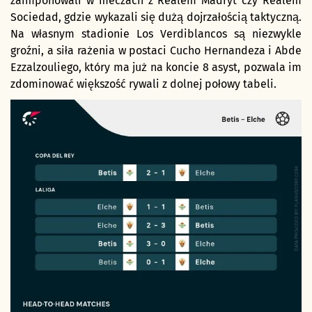
zaimponowali w meczach z Realem Madryt czy Realem
Sociedad, gdzie wykazali się dużą dojrzałością taktyczną.
Na własnym stadionie Los Verdiblancos są niezwykle
groźni, a siła rażenia w postaci Cucho Hernandeza i Abde
Ezzalzouliego, który ma już na koncie 8 asyst, pozwala im
zdominować większość rywali z dolnej połowy tabeli.