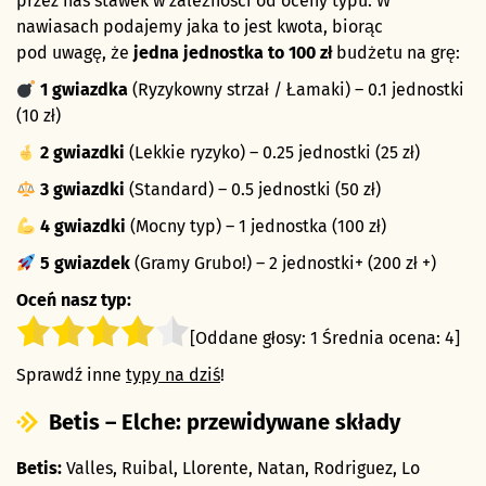
przez nas stawek w zależności od oceny typu. W
nawiasach podajemy jaka to jest kwota, biorąc
pod uwagę, że
jedna jednostka to 100 zł
budżetu na grę:
1 gwiazdka
(Ryzykowny strzał / Łamaki) – 0.1 jednostki
(10 zł)
2 gwiazdki
(Lekkie ryzyko) – 0.25 jednostki (25 zł)
3 gwiazdki
(Standard) – 0.5 jednostki (50 zł)
4 gwiazdki
(Mocny typ) – 1 jednostka (100 zł)
5 gwiazdek
(Gramy Grubo!) – 2 jednostki+ (200 zł +)
Oceń nasz typ:
[Oddane głosy:
1
Średnia ocena:
4
]
Sprawdź inne
typy na dziś
!
Betis – Elche: przewidywane składy
Betis:
Valles, Ruibal, Llorente, Natan, Rodriguez, Lo