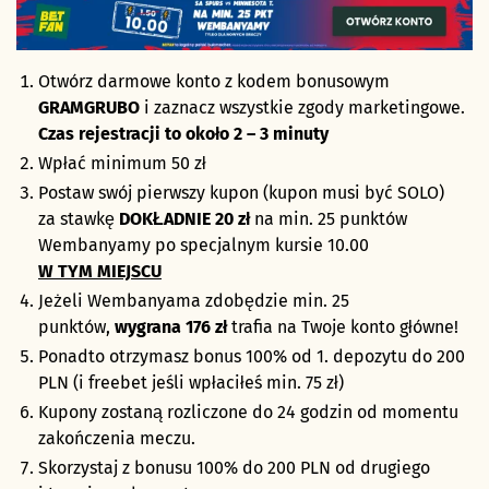
Otwórz darmowe konto z kodem bonusowym
GRAMGRUBO
i zaznacz wszystkie zgody marketingowe.
Czas rejestracji to około 2 – 3 minuty
Wpłać minimum 50 zł
Postaw swój pierwszy kupon (kupon musi być SOLO)
za stawkę
DOKŁADNIE 20 zł
na min. 25 punktów
Wembanyamy po specjalnym kursie 10.00
W TYM MIEJSCU
Jeżeli Wembanyama zdobędzie min. 25
punktów,
wygrana 176 zł
trafia na Twoje konto główne!
Ponadto otrzymasz bonus 100% od 1. depozytu do 200
PLN (i freebet jeśli wpłaciłeś min. 75 zł)
Kupony zostaną rozliczone do 24 godzin od momentu
zakończenia meczu.
Skorzystaj z bonusu 100% do 200 PLN od drugiego