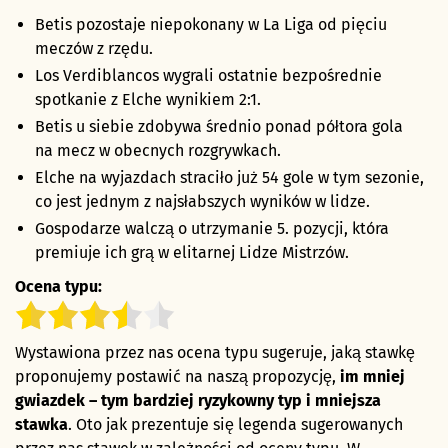
Betis pozostaje niepokonany w La Liga od pięciu
meczów z rzędu.
Los Verdiblancos wygrali ostatnie bezpośrednie
spotkanie z Elche wynikiem 2:1.
Betis u siebie zdobywa średnio ponad półtora gola
na mecz w obecnych rozgrywkach.
Elche na wyjazdach straciło już 54 gole w tym sezonie,
co jest jednym z najsłabszych wyników w lidze.
Gospodarze walczą o utrzymanie 5. pozycji, która
premiuje ich grą w elitarnej Lidze Mistrzów.
Ocena typu:
Wystawiona przez nas ocena typu sugeruje, jaką stawkę
proponujemy postawić na naszą propozycję,
im mniej
gwiazdek – tym bardziej ryzykowny typ i mniejsza
stawka
. Oto jak prezentuje się legenda sugerowanych