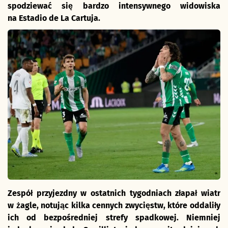
spodziewać się bardzo intensywnego widowiska
na Estadio de La Cartuja.
Zespół przyjezdny w ostatnich tygodniach złapał wiatr
w żagle, notując kilka cennych zwycięstw, które oddaliły
ich od bezpośredniej strefy spadkowej. Niemniej