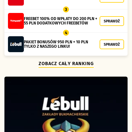
3
FREEBET 100% OD WPŁATY DO 200 PLN +
SPRAWDŹ
55 PLN DODATKOWYCH FREEBETÓW
4
PAKIET BONUSÓW 950 PLN + 10 PLN
SPRAWDŹ
TYLKO Z NASZEGO LINKU!
ZOBACZ CAŁY RANKING