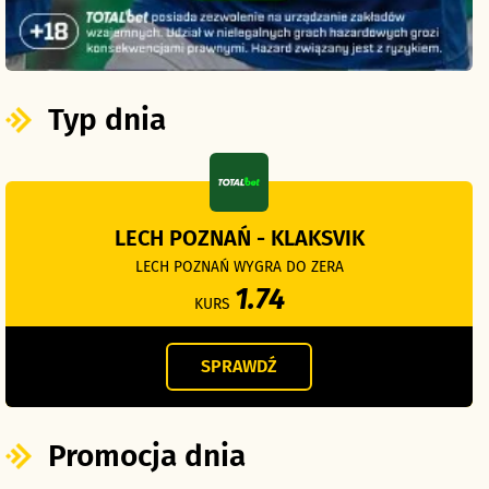
Typ dnia
LECH POZNAŃ - KLAKSVIK
LECH POZNAŃ WYGRA DO ZERA
1.74
KURS
SPRAWDŹ
Promocja dnia