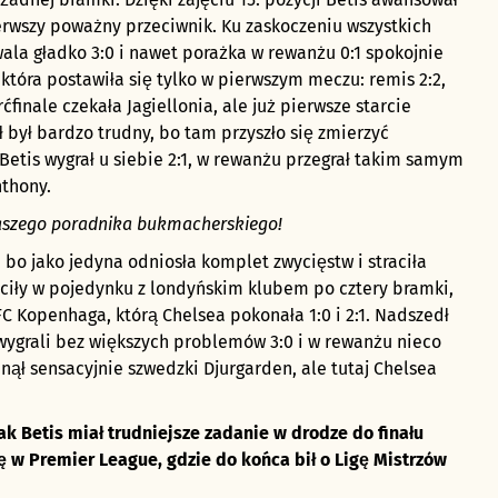
pierwszy poważny przeciwnik. Ku zaskoczeniu wszystkich
ala gładko 3:0 i nawet porażka w rewanżu 0:1 spokojnie
która postawiła się tylko w pierwszym meczu: remis 2:2,
inale czekała Jagiellonia, ale już pierwsze starcie
ał był bardzo trudny, bo tam przyszło się zmierzyć
 Betis wygrał u siebie 2:1, w rewanżu przegrał takim samym
nthony.
naszego
poradnika bukmacherskiego!
 bo jako jedyna odniosła komplet zwycięstw i straciła
aciły w pojedynku z londyńskim klubem po cztery bramki,
FC Kopenhaga, którą Chelsea pokonała 1:0 i 2:1. Nadszedł
” wygrali bez większych problemów 3:0 i w rewanżu nieco
nął sensacyjnie szwedzki Djurgarden, ale tutaj Chelsea
k Betis miał trudniejsze zadanie w drodze do finału
ę w Premier League, gdzie do końca bił o Ligę Mistrzów