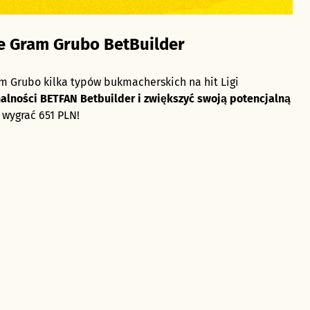
ie Gram Grubo BetBuilder
am Grubo kilka typów bukmacherskich na hit Ligi
alności BETFAN Betbuilder i zwiększyć swoją potencjalną
wygrać 651 PLN!