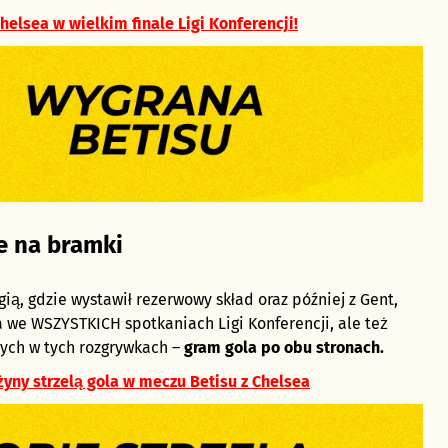
elsea w wielkim finale Ligi Konferencji!
e na bramki
gią, gdzie wystawił rezerwowy skład oraz później z Gent,
 we WSZYSTKICH spotkaniach Ligi Konferencji, ale też
wych w tych rozgrywkach –
gram gola po obu stronach.
żyny strzelą gola w meczu Betisu z Chelsea