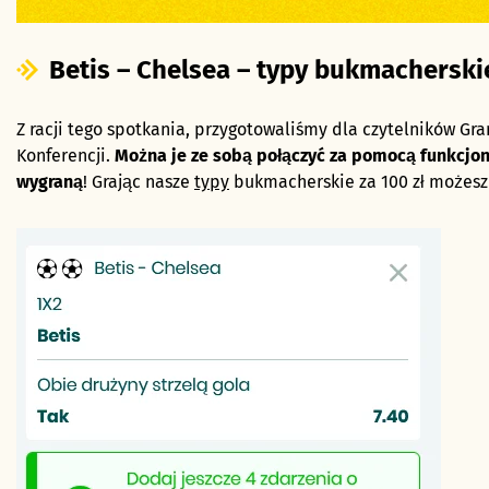
Betis – Chelsea – typy bukmachersk
Z racji tego spotkania, przygotowaliśmy dla czytelników Gr
Konferencji.
Można je ze sobą połączyć za pomocą funkcjon
wygraną
! Grając nasze
typy
bukmacherskie za 100 zł możesz 