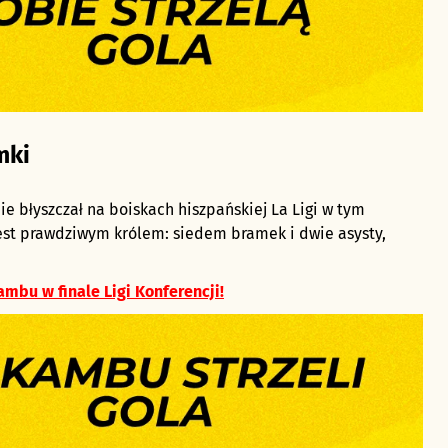
mki
e błyszczał na boiskach hiszpańskiej La Ligi w tym
i jest prawdziwym królem: siedem bramek i dwie asysty,
bu w finale Ligi Konferencji!