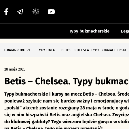
Typy bukmacherskie
Leg
GRAMGRUBO.PL
-
TYPY DNIA
-
BETIS – CHELSEA. TYPY BUKMACHERSKIE I
28 maja 2025
Betis – Chelsea. Typy bukmach
Typy bukmacherskie i kursy na mecz Betis – Chelsea. Środe
ponieważ szykuje nam się bardzo ważny i emocjonujący wiec
„polski” akcent: zostanie rozegrany 28 maja w środę o godz
się w nim hiszpański Betis oraz angielska Chelsea.
Zwycięz
do klubowej gabloty? Tego wieczoru będzie gorąco w stoli
na Betis – Chelsea, tego nie możesz przegapić!