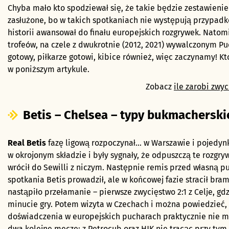
Chyba mało kto spodziewał się, że takie będzie zestawienie w
zasłużone, bo w takich spotkaniach nie występują przypad
historii awansował do finału europejskich rozgrywek. Nato
trofeów, na czele z dwukrotnie (2012, 2021) wywalczonym P
gotowy, piłkarze gotowi, kibice również, więc zaczynamy! K
w poniższym artykule.
Zobacz
ile zarobi zwyc
Betis – Chelsea – typy bukmacherski
Real Betis
fazę ligową rozpoczynał… w Warszawie i pojedynk
w okrojonym składzie i były sygnały, że odpuszczą te rozgryw
wrócił do Sewilli z niczym. Następnie remis przed własną p
spotkania Betis prowadził, ale w końcowej fazie stracił br
nastąpiło przełamanie – pierwsze zwycięstwo 2:1 z Celje, gd
minucie gry. Potem wizyta w Czechach i można powiedzieć, 
doświadczenia w europejskich pucharach praktycznie nie m
dwa kolejne mecze: z Petrocub oraz HJK nie tracąc przy tym 