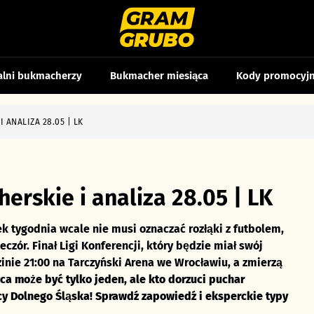
alni bukmacherzy
Bukmacher miesiąca
Kody promocyj
 ANALIZA 28.05 | LK
erskie i analiza 28.05 | LK
k tygodnia wcale nie musi oznaczać rozłąki z futbolem,
zór. Finał Ligi Konferencji, który będzie miał swój
inie 21:00 na Tarczyński Arena we Wrocławiu, a zmierzą
ca może być tylko jeden, ale kto dorzuci puchar
cy Dolnego Śląska! Sprawdź zapowiedź i eksperckie typy