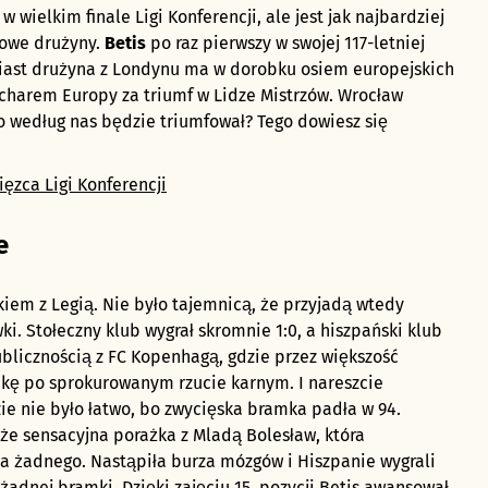
 wielkim finale Ligi Konferencji, ale jest jak najbardziej
kowe drużyny.
Betis
po raz pierwszy w swojej 117-letniej
miast drużyna z Londynu ma w dorobku osiem europejskich
ucharem Europy za triumf w Lidze Mistrzów. Wrocław
to według nas będzie triumfował? Tego dowiesz się
ięzca Ligi Konferencji
e
iem z Legią. Nie było tajemnicą, że przyjadą wtedy
ki. Stołeczny klub wygrał skromnie 1:0, a hiszpański klub
ublicznością z FC Kopenhagą, gdzie przez większość
amkę po sprokurowanym rzucie karnym. I nareszcie
zie nie było łatwo, bo zwycięska bramka padła w 94.
że sensacyjna porażka z Mladą Bolesław, która
a żadnego. Nastąpiła burza mózgów i Hiszpanie wygrali
żadnej bramki. Dzięki zajęciu 15. pozycji Betis awansował