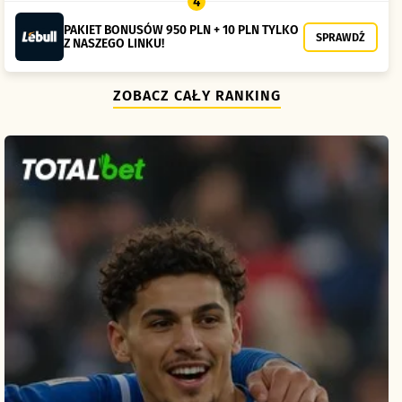
4
PAKIET BONUSÓW 950 PLN + 10 PLN TYLKO
SPRAWDŹ
Z NASZEGO LINKU!
ZOBACZ CAŁY RANKING