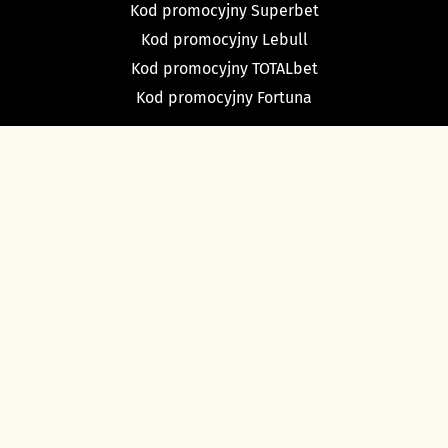
Kod promocyjny Superbet
Kod promocyjny Lebull
Kod promocyjny TOTALbet
Kod promocyjny Fortuna
TYPY BUKMACHERSKIE
Typy dnia
Typy na dziś piłka nożna
Typy na tenis
Typy na NBA
Typy na NHL
Typy bukmacherskie Sport Betfan
O nas i kontakt
Ustawienia cookies