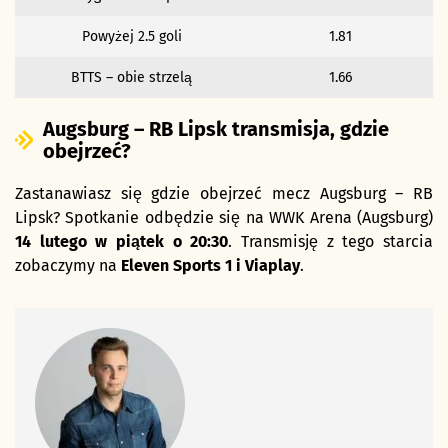
Powyżej 2.5 goli
1.81
BTTS – obie strzelą
1.66
Augsburg – RB Lipsk transmisja, gdzie
obejrzeć?
Zastanawiasz się gdzie obejrzeć mecz Augsburg – RB
Lipsk? Spotkanie odbędzie się na WWK Arena (Augsburg)
14 lutego w piątek o 20:30
. Transmisję z tego starcia
zobaczymy na
Eleven Sports 1 i Viaplay
.