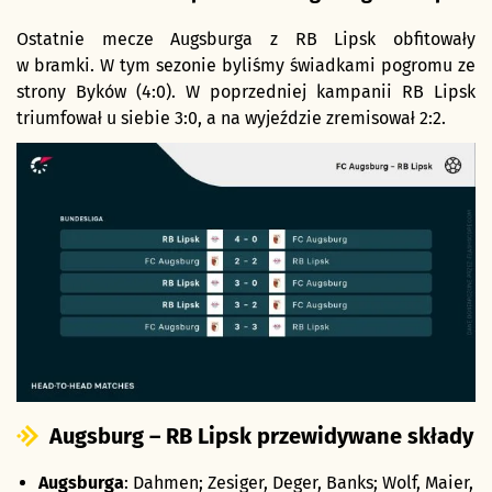
Ostatnie mecze Augsburga z RB Lipsk obfitowały
w bramki. W tym sezonie byliśmy świadkami pogromu ze
strony Byków (4:0). W poprzedniej kampanii RB Lipsk
triumfował u siebie 3:0, a na wyjeździe zremisował 2:2.
Augsburg – RB Lipsk przewidywane składy
Augsburga
: Dahmen; Zesiger, Deger, Banks; Wolf, Maier,