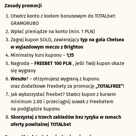
Zasady promocji
Otwórz konto z kodem bonusowym do TOTALbet:
GRAMGRUBO
Wpłać pieniądze na konto (min. 1 PLN)
Zagraj kupon SOLO, zawierający
typ na gola Chelsea
w wyjazdowym meczu z Brighton
Minimalny kurs kuponu –
1,15
Nagroda –
FREEBET 100 PLN
, jeśli Twój kupon okaże
się wygrany
Weszło
? – otrzymujesz wygraną z kuponu
oraz dodatkowe Freebety za promocję
„TOTALFREE”
!
Jak wykorzystać freebet? Stwórz kupon z kursem
minimum 2.00 i przeciągnij suwak z Freebetem
na podglądzie kuponu
Skorzystaj z trzech zakładów bez ryzyka w ramach
oferty powitalnej TOTALbet