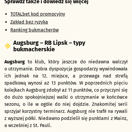
Sprawdź także i dowiedz się więcej
TOTALbet kod promocyjny
Zakład bez ryzyka
Ranking bukmacherów
Augsburg – RB Lipsk – typy
bukmacherskie
Augsburg
to klub, który jeszcze do niedawna walczył
o utrzymanie. Dobra dyspozycja gospodarzy wywindowała
ich jednak na 12. miejsce, a przewaga nad strefą
spadkową wynosi aż 13 punktów. W poprzednich pięciu
kolejkach Augsburg zdobył aż 11 punktów, co przyczyni się
do dużo spokojniejszej walki o utrzymanie w końcówce
sezonu, o ile w ogóle do niej dojdzie. Znakomitej serii
sprzyjał korzystny terminarz. Augsburg nie trafił na rywali
z wyższej półki. Niedawno podzielił się punktami z Mainz,
a wcześniej z St. Pauli.