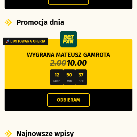
Promocja dnia
LIMITOWANA OFERTA
WYGRANA MATEUSZ GAMROTA
2.00
10.00
12
50
36
GODZ
MIN
SEK
ODBIERAM
Najnowsze wpisy