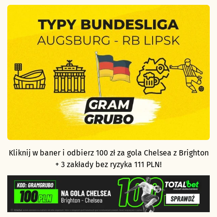
Kliknij w baner i odbierz 100 zł za gola Chelsea z Brighton
+ 3 zakłady bez ryzyka 111 PLN!