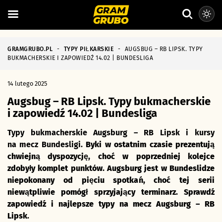
GRAMGRUBO.PL
-
TYPY PIŁKARSKIE
-
AUGSBUG – RB LIPSK. TYPY
BUKMACHERSKIE I ZAPOWIEDŹ 14.02 | BUNDESLIGA
14 lutego 2025
Augsbug – RB Lipsk. Typy bukmacherskie
i zapowiedź 14.02 | Bundesliga
Typy bukmacherskie Augsburg – RB Lipsk i kursy
na mecz Bundesligi.
Byki w ostatnim czasie prezentują
chwiejną dyspozycję, choć w poprzedniej kolejce
zdobyły komplet punktów. Augsburg jest w Bundeslidze
niepokonany od pięciu spotkań, choć tej serii
niewątpliwie pomógł sprzyjający terminarz. Sprawdź
zapowiedź i najlepsze typy na mecz Augsburg – RB
Lipsk
.