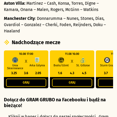
Aston Villa:
Martinez – Cash, Konsa, Torres, Digne –
Kamara, Onana – Malen, Rogers, McGinn – Watkins
Manchester City
: Donnarumma – Nunes, Stones, Dias,
Gvardiol – Gonzalez – Cherki, Foden, Reijnders, Doku –
Haaland
Nadchodzące mecze
10.08 17:00
11.08 16:00
11.0
X
X
Unia
Arka Gdynia
Bodo/Glimt
St. Gilloise
Sturm Graz
Skierniewice
3.25
3.6
2.05
1.6
4.3
4.5
3.7
3
GRAJ
GRAJ
G
Dołącz do GRAM GRUBO na Facebooku i bądź na
bieżąco!
Kliknij w baner i dołącz do naszej społeczności „Gram