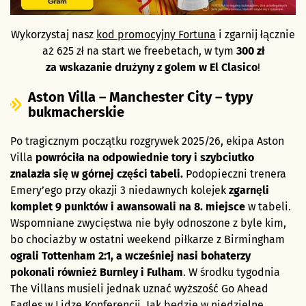
Wykorzystaj nasz
kod promocyjny Fortuna
i zgarnij łącznie
aż 625 zł na start we freebetach, w tym
300 zł
za wskazanie drużyny z golem w El Clasico
!
Aston Villa – Manchester City – typy
bukmacherskie
Po tragicznym początku rozgrywek 2025/26, ekipa Aston
Villa
powróciła na odpowiednie tory i szybciutko
znalazła się w górnej części tabeli.
Podopieczni trenera
Emery’ego przy okazji 3 niedawnych kolejek
zgarnęli
komplet 9 punktów i awansowali na 8. miejsce
w tabeli.
Wspomniane zwycięstwa nie były odnoszone z byle kim,
bo chociażby w ostatni weekend piłkarze z Birmingham
ograli Tottenham 2:1, a wcześniej nasi bohaterzy
pokonali również Burnley i Fulham
. W środku tygodnia
The Villans musieli jednak uznać wyższość Go Ahead
Eagles w Lidze Konferencji. Jak będzie w niedzielne