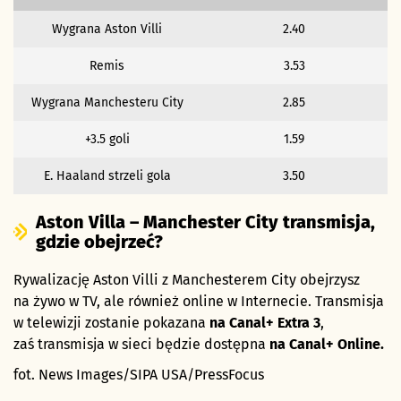
Wygrana Aston Villi
2.40
Remis
3.53
Wygrana Manchesteru City
2.85
+3.5 goli
1.59
E. Haaland strzeli gola
3.50
Aston Villa – Manchester City transmisja,
gdzie obejrzeć?
Rywalizację Aston Villi z Manchesterem City obejrzysz
na żywo w TV, ale również online w Internecie. Transmisja
w telewizji zostanie pokazana
na Canal+ Extra 3
,
zaś transmisja w sieci będzie dostępna
na Canal+ Online.
fot. News Images/SIPA USA/PressFocus