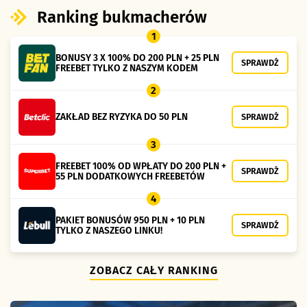
Ranking bukmacherów
1
BONUSY 3 X 100% DO 200 PLN + 25 PLN
SPRAWDŹ
FREEBET TYLKO Z NASZYM KODEM
2
ZAKŁAD BEZ RYZYKA DO 50 PLN
SPRAWDŹ
3
FREEBET 100% OD WPŁATY DO 200 PLN +
SPRAWDŹ
55 PLN DODATKOWYCH FREEBETÓW
4
PAKIET BONUSÓW 950 PLN + 10 PLN
SPRAWDŹ
TYLKO Z NASZEGO LINKU!
ZOBACZ CAŁY RANKING