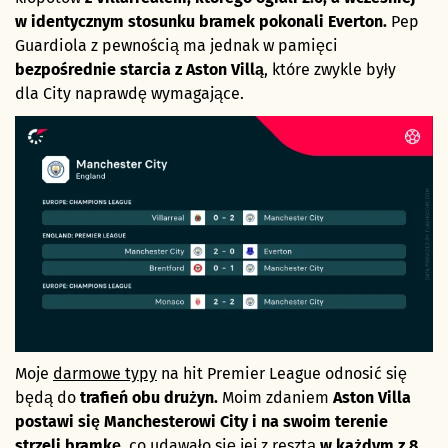
w identycznym stosunku bramek pokonali Everton.
Pep
Guardiola z pewnością ma jednak w pamięci
bezpośrednie starcia z Aston Villą
, które zwykle były
dla City naprawdę wymagające.
Moje
darmowe typy
na hit Premier League odnosić się
będą do
trafień obu drużyn.
Moim zdaniem
Aston Villa
postawi się Manchesterowi City i na swoim terenie
strzeli bramkę
, co udawało się jej z resztą
w każdym z 8