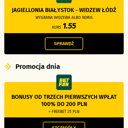
JAGIELLONIA BIAŁYSTOK - WIDZEW ŁÓDŹ
WYGRANA WIDZEWA ALBO REMIS
1.55
KURS
SPRAWDŹ
Promocja dnia
BONUSY OD TRZECH PIERWSZYCH WPŁAT
100% DO 200 PLN
+ FREEBET 25 PLN
SZCZEGÓŁY