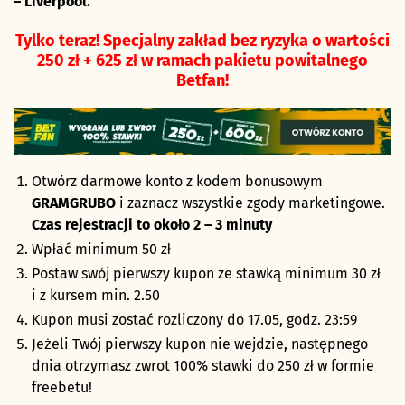
– Liverpool.
Tylko teraz! Specjalny zakład bez ryzyka o wartości
250 zł + 625 zł w ramach pakietu powitalnego
Betfan!
Otwórz darmowe konto z kodem bonusowym
GRAMGRUBO
i zaznacz wszystkie zgody marketingowe.
Czas rejestracji to około 2 – 3 minuty
Wpłać minimum 50 zł
Postaw swój pierwszy kupon ze stawką minimum 30 zł
i z kursem min. 2.50
Kupon musi zostać rozliczony do 17.05, godz. 23:59
Jeżeli Twój pierwszy kupon nie wejdzie, następnego
dnia otrzymasz zwrot 100% stawki do 250 zł w formie
freebetu!