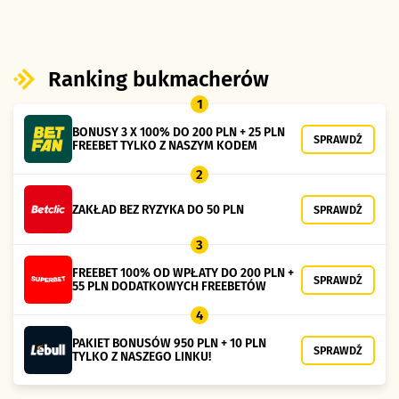
Ranking bukmacherów
1
BONUSY 3 X 100% DO 200 PLN + 25 PLN
SPRAWDŹ
FREEBET TYLKO Z NASZYM KODEM
2
ZAKŁAD BEZ RYZYKA DO 50 PLN
SPRAWDŹ
3
FREEBET 100% OD WPŁATY DO 200 PLN +
SPRAWDŹ
55 PLN DODATKOWYCH FREEBETÓW
4
PAKIET BONUSÓW 950 PLN + 10 PLN
SPRAWDŹ
TYLKO Z NASZEGO LINKU!