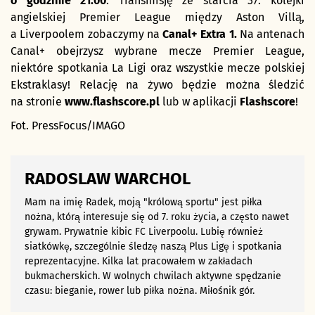
o godzinie 21:00
. Transmisję ze starcia 37. kolejki
angielskiej Premier League między Aston Villą,
a Liverpoolem zobaczymy na
Canal+ Extra 1.
Na antenach
Canal+ obejrzysz wybrane mecze Premier League,
niektóre spotkania La Ligi oraz wszystkie mecze polskiej
Ekstraklasy! Relację na żywo będzie można śledzić
na stronie
www.flashscore.pl
lub w aplikacji
Flashscore
!
Fot. PressFocus/IMAGO
RADOSLAW WARCHOL
Mam na imię Radek, moją "królową sportu" jest piłka
nożna, którą interesuje się od 7. roku życia, a często nawet
grywam. Prywatnie kibic FC Liverpoolu. Lubię również
siatkówkę, szczególnie śledzę naszą Plus Ligę i spotkania
reprezentacyjne. Kilka lat pracowałem w zakładach
bukmacherskich. W wolnych chwilach aktywne spędzanie
czasu: bieganie, rower lub piłka nożna. Miłośnik gór.