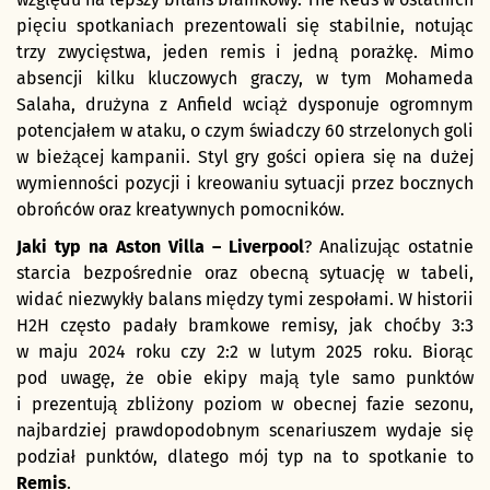
pięciu spotkaniach prezentowali się stabilnie, notując
trzy zwycięstwa, jeden remis i jedną porażkę. Mimo
absencji kilku kluczowych graczy, w tym Mohameda
Salaha, drużyna z Anfield wciąż dysponuje ogromnym
potencjałem w ataku, o czym świadczy 60 strzelonych goli
w bieżącej kampanii. Styl gry gości opiera się na dużej
wymienności pozycji i kreowaniu sytuacji przez bocznych
obrońców oraz kreatywnych pomocników.
Jaki typ na Aston Villa – Liverpool
? Analizując ostatnie
starcia bezpośrednie oraz obecną sytuację w tabeli,
widać niezwykły balans między tymi zespołami. W historii
H2H często padały bramkowe remisy, jak choćby 3:3
w maju 2024 roku czy 2:2 w lutym 2025 roku. Biorąc
pod uwagę, że obie ekipy mają tyle samo punktów
i prezentują zbliżony poziom w obecnej fazie sezonu,
najbardziej prawdopodobnym scenariuszem wydaje się
podział punktów, dlatego mój typ na to spotkanie to
Remis
.