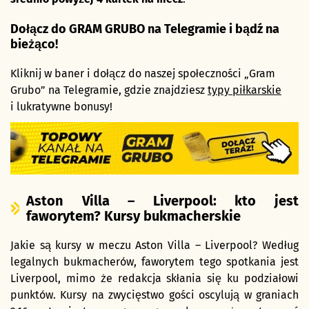
Dołącz do GRAM GRUBO na Telegramie i bądź na
bieżąco!
Kliknij w baner i dołącz do naszej społeczności „Gram
Grubo” na Telegramie, gdzie znajdziesz
typy piłkarskie
i lukratywne bonusy!
Aston Villa – Liverpool: kto jest
faworytem? Kursy bukmacherskie
Jakie są kursy w meczu Aston Villa – Liverpool? Według
legalnych bukmacherów, faworytem tego spotkania jest
Liverpool, mimo że redakcja skłania się ku podziałowi
punktów. Kursy na zwycięstwo gości oscylują w graniach