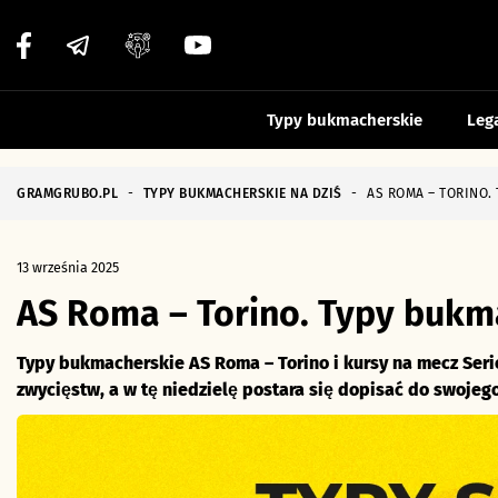
Typy bukmacherskie
Leg
GRAMGRUBO.PL
-
TYPY BUKMACHERSKIE NA DZIŚ
-
AS ROMA – TORINO. 
13 września 2025
AS Roma – Torino. Typy bukma
Typy bukmacherskie AS Roma – Torino
i kursy na mecz Ser
zwycięstw, a w tę niedzielę postara się dopisać do swojego