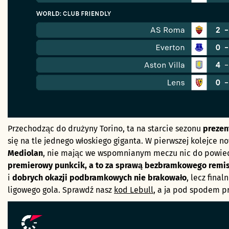
Przechodząc do drużyny Torino, ta na starcie sezonu
prezen
się na tle jednego włoskiego giganta. W pierwszej kolejce 
Mediolan
, nie mając we wspomnianym meczu nic do powiedz
premierowy punkcik, a to za sprawą bezbramkowego remisu
i
dobrych okazji podbramkowych
nie brakowało
, lecz fina
ligowego gola. Sprawdź nasz
kod Lebull
, a ja pod spodem p