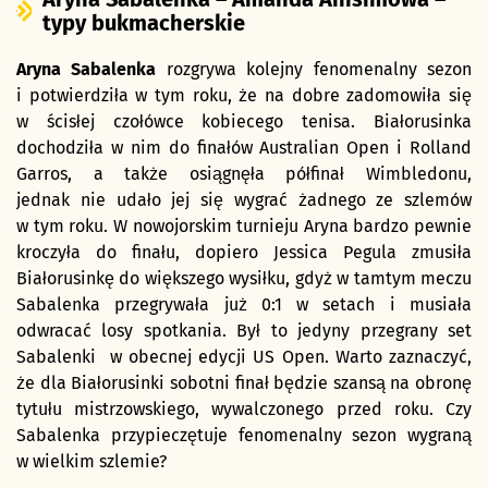
typy bukmacherskie
Aryna Sabalenka
rozgrywa kolejny fenomenalny sezon
i potwierdziła w tym roku, że na dobre zadomowiła się
w ścisłej czołówce kobiecego tenisa. Białorusinka
dochodziła w nim do finałów Australian Open i Rolland
Garros, a także osiągnęła półfinał Wimbledonu,
jednak nie udało jej się wygrać żadnego ze szlemów
w tym roku. W nowojorskim turnieju Aryna bardzo pewnie
kroczyła do finału, dopiero Jessica Pegula zmusiła
Białorusinkę do większego wysiłku, gdyż w tamtym meczu
Sabalenka przegrywała już 0:1 w setach i musiała
odwracać losy spotkania. Był to jedyny przegrany set
Sabalenki w obecnej edycji US Open. Warto zaznaczyć,
że dla Białorusinki sobotni finał będzie szansą na obronę
tytułu mistrzowskiego, wywalczonego przed roku. Czy
Sabalenka przypieczętuje fenomenalny sezon wygraną
w wielkim szlemie?