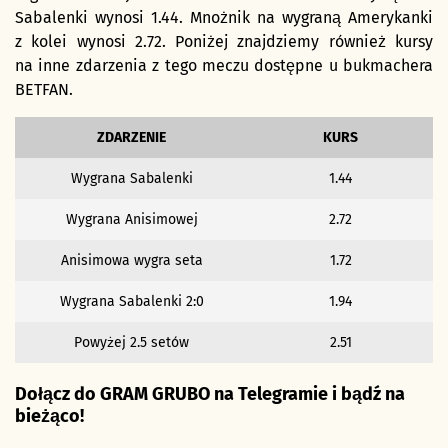
Sabalenki wynosi 1.44. Mnożnik na wygraną Amerykanki
z kolei wynosi 2.72.
Poniżej znajdziemy również kursy
na inne zdarzenia z tego meczu dostępne u bukmachera
BETFAN.
ZDARZENIE
KURS
Wygrana Sabalenki
1.44
Wygrana Anisimowej
2.72
Anisimowa wygra seta
1.72
Wygrana Sabalenki 2:0
1.94
Powyżej 2.5 setów
2.51
Dołącz do GRAM GRUBO na Telegramie i bądź na
bieżąco!