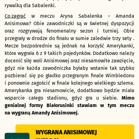
rywalką dla Sabalenki.
Co zagrać
w meczu Aryna Sabalenka – Amanda
Anisimowa? Obie zawodniczki są w świetnej dyspozycji
oraz rozgrywają fenomenalny sezon i turniej. Obie
przegrały w drodze do finału w sumie zaledwie trzy sety .
Mecze bezpośrednie są jednak na korzyść Amerykanki,
która wygrała 6 z 9 takich pojedynków. Dodatkowo należy
docenić siłę woli Anisimowej oraz niesamowite zawzięcie,
gdyż nie każda zawodniczka byłaby wstanie tak szybko
pozbierać się po gładko przegranym finale Wimbledonu
i ponownie zagościć w finale kolejnego wielkiego szlema.
Amerykanka gra niesamowicie, dodatkowo będzie miała
wsparcie całego stadionu, gdyż gra u siebie.
Mimo
genialnej formy Białorusinki stawiam w tym meczu
na wygraną Amandy Anisimowej.
WYGRANA ANISIMOWEJ