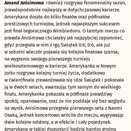
Amand Anisimowa
również rozgrywa fenomenalny sezon,
prawdopodobnie najlepszy w dotychczasowej karierze.
Amerykana doszła do kilku finałów oraz półfinałów
prestiżowych turniejów, jednak największym sukcesem
jest finał tegorocznego Wimbledonu. O tamtym meczu co
prawda Anisimowa chciałaby jak najszybciej zapomnieć,
gdyż przegrała w nim z Igą Świątek 0:6, 0:6, ale już
w sobotni wieczór pojawia się kolejna finałowa szansa,
na wygranie swojego pierwszego turnieju
wielkoszlemowego w karierze. Amerykanka w Nowym
Jorku rozgrywa kolejny turniej życia, dodatkowo
w ćwierćfinale zrewanżowała się Idze Świątek i pokonała
ją w dwóch setach, awansując tym samym do wielkiego
finału. Amerykanka pokazała w półfinale prawdziwy
spokój, opanowanie, oraz że nie poddaje się bez względu
na wynik. Anisimowa przegrała pierwszego seta z Naomi
Osaką, jednak koncertowo wróciła do meczu, wygrywając
dwie kolejne odsłony, a w efekcie i cały pojedynek.
Amerykana w takiej dyspozycji będzie bardzo groźną