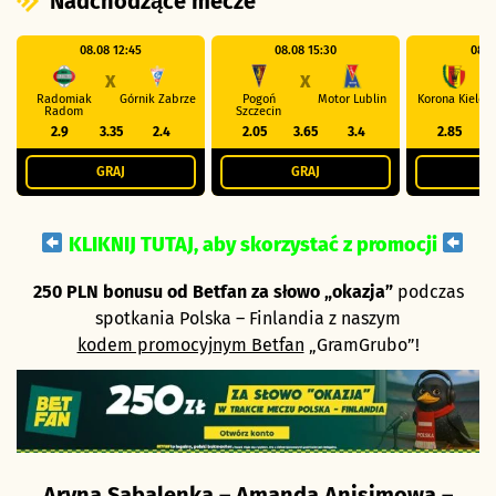
Nadchodzące mecze
08.08 12:45
08.08 15:30
08.0
X
X
Radomiak
Górnik Zabrze
Pogoń
Motor Lublin
Korona Kielce
Radom
Szczecin
2.9
3.35
2.4
2.05
3.65
3.4
2.85
GRAJ
GRAJ
G
KLIKNIJ TUTAJ, aby skorzystać z promocji
250 PLN bonusu od Betfan za słowo „okazja”
podczas
spotkania Polska – Finlandia z naszym
kodem promocyjnym Betfan
„GramGrubo”!
Aryna Sabalenka – Amanda Anisimowa –