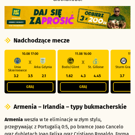
Nadchodzące mecze
10.08 17:00
11.08 16:00
11.0
X
X
Unia
Arka Gdynia
Bodo/Glimt
St. Gilloise
Sturm Graz
Skierniewice
3.2
3.5
2.1
1.62
4.3
4.45
3.7
3
GRAJ
GRAJ
G
Armenia – Irlandia – typy bukmacherskie
Armenia
weszła w te eliminacje w złym stylu,
przegrywając z Portugalią 0:5, po bramce Joao Cancelo
oraz dubletach Joao Felixa oraz Cristiano Ronaldo. Forma