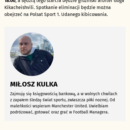
18:00
, a sędzią tego starcia będzie gruziński arbiter Goga
Kikacheishvili. Spotkanie eliminacji będzie można
obejrzeć na Polsat Sport 1. Udanego kibicowania.
MIŁOSZ KULKA
Zajmuję się księgowością bankową, a w wolnych chwilach
z zapałem śledzę świat sportu, zwłaszcza piłki nożnej. Od
maleńkości wspieram Manchester United. Uwielbiam
podróżować, gotować oraz grać w Football Managera.