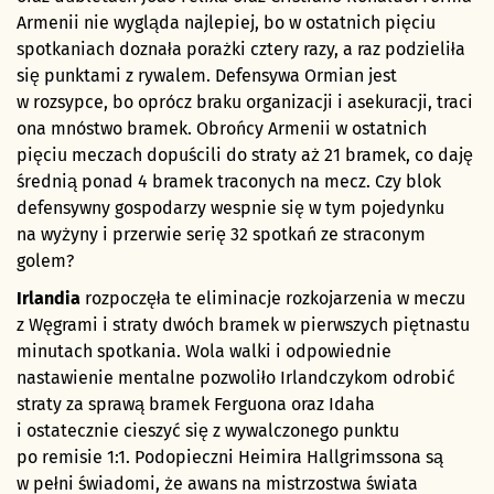
Armenii nie wygląda najlepiej, bo w ostatnich pięciu
spotkaniach doznała porażki cztery razy, a raz podzieliła
się punktami z rywalem. Defensywa Ormian jest
w rozsypce, bo oprócz braku organizacji i asekuracji, traci
ona mnóstwo bramek. Obrońcy Armenii w ostatnich
pięciu meczach dopuścili do straty aż 21 bramek, co daję
średnią ponad 4 bramek traconych na mecz. Czy blok
defensywny gospodarzy wespnie się w tym pojedynku
na wyżyny i przerwie serię 32 spotkań ze straconym
golem?
Irlandia
rozpoczęła te eliminacje rozkojarzenia w meczu
z Węgrami i straty dwóch bramek w pierwszych piętnastu
minutach spotkania. Wola walki i odpowiednie
nastawienie mentalne pozwoliło Irlandczykom odrobić
straty za sprawą bramek Ferguona oraz Idaha
i ostatecznie cieszyć się z wywalczonego punktu
po remisie 1:1. Podopieczni Heimira Hallgrimssona są
w pełni świadomi, że awans na mistrzostwa świata