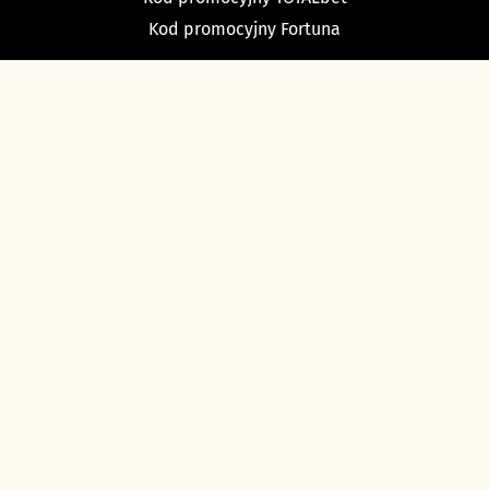
Kod promocyjny Fortuna
TYPY BUKMACHERSKIE
Typy dnia
Typy na dziś piłka nożna
Typy na tenis
Typy na NBA
Typy na NHL
Typy bukmacherskie Sport Betfan
O nas i kontakt
Ustawienia cookies
Polityka prywatności