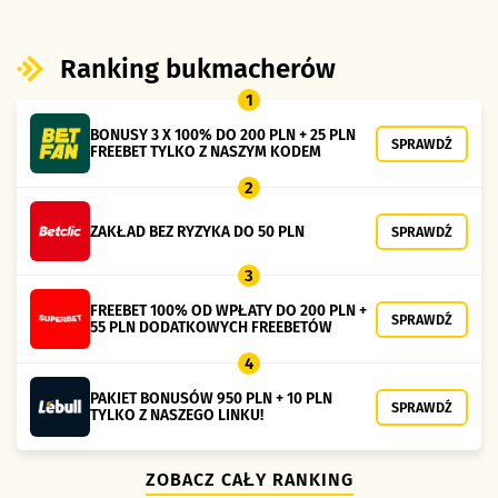
Ranking bukmacherów
1
BONUSY 3 X 100% DO 200 PLN + 25 PLN
SPRAWDŹ
FREEBET TYLKO Z NASZYM KODEM
2
ZAKŁAD BEZ RYZYKA DO 50 PLN
SPRAWDŹ
3
FREEBET 100% OD WPŁATY DO 200 PLN +
SPRAWDŹ
55 PLN DODATKOWYCH FREEBETÓW
4
PAKIET BONUSÓW 950 PLN + 10 PLN
SPRAWDŹ
TYLKO Z NASZEGO LINKU!
ZOBACZ CAŁY RANKING