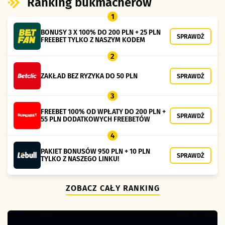
Ranking bukmacherów
1
BONUSY 3 X 100% DO 200 PLN + 25 PLN
SPRAWDŹ
FREEBET TYLKO Z NASZYM KODEM
2
ZAKŁAD BEZ RYZYKA DO 50 PLN
SPRAWDŹ
3
FREEBET 100% OD WPŁATY DO 200 PLN +
SPRAWDŹ
55 PLN DODATKOWYCH FREEBETÓW
4
PAKIET BONUSÓW 950 PLN + 10 PLN
SPRAWDŹ
TYLKO Z NASZEGO LINKU!
ZOBACZ CAŁY RANKING