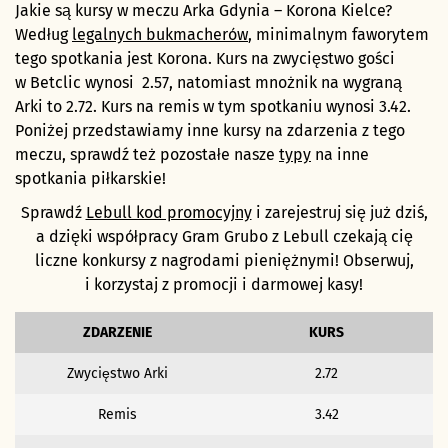
Jakie są kursy w meczu Arka Gdynia – Korona Kielce?
Według
legalnych bukmacherów
, minimalnym faworytem
tego spotkania jest Korona. Kurs na zwycięstwo gości
w Betclic wynosi 2.57, natomiast mnożnik na wygraną
Arki to 2.72. Kurs na remis w tym spotkaniu wynosi 3.42.
Poniżej przedstawiamy inne kursy na zdarzenia z tego
meczu, sprawdź też pozostałe nasze
typy
na inne
spotkania piłkarskie!
Sprawdź
Lebull kod promocyjny
i zarejestruj się już dziś,
a dzięki współpracy Gram Grubo z Lebull czekają cię
liczne konkursy z nagrodami pieniężnymi! Obserwuj,
i korzystaj z promocji i darmowej kasy!
ZDARZENIE
KURS
Zwycięstwo Arki
2.72
Remis
3.42