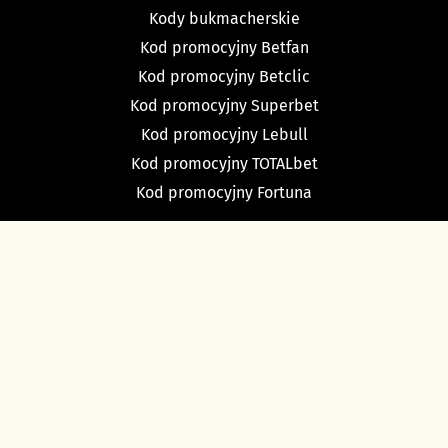
Kody bukmacherskie
Kod promocyjny Betfan
Kod promocyjny Betclic
Kod promocyjny Superbet
Kod promocyjny Lebull
Kod promocyjny TOTALbet
Kod promocyjny Fortuna
TYPY BUKMACHERSKIE
Typy dnia
Typy na dziś piłka nożna
Typy na tenis
Typy na NBA
Typy na NHL
Typy bukmacherskie Sport Betfan