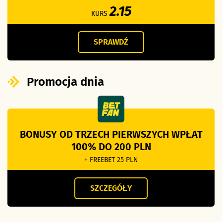
2.15
KURS
SPRAWDŹ
Promocja dnia
BONUSY OD TRZECH PIERWSZYCH WPŁAT
100% DO 200 PLN
+ FREEBET 25 PLN
SZCZEGÓŁY