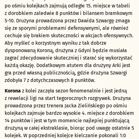
po ośmiu kolejkach zajmują odległe 15. miejsce w tabeli
z dorobkiem zaledwie 8 punktów i bilansem bramkowym
5-10. Drużyna prowadzona przez Dawida Szwargę zmaga
się ze sporymi problemami defensywnymi, ale również
cechuje się brakiem skuteczności w akcjach ofensywnych.
Aby myśleć o korzystnym wyniku z tak dobrze
dysponowaną Koroną, drużyna z Gdyni będzie musiała
zagrać zdecydowanie skuteczniej i starać się wykorzystać
każdą okazję. Dodatkowym atutem dla drużyny Arki jest
gra przed własną publicznością, gdzie drużyna Szwargi
zdobyła 7 z dotychczasowych 8 punktów.
Korona
z kolei zaczęła sezon fenomenalnie i jest jedną
z rewelacji ligi na start tegorocznych rozgrywek. Drużyna
prowadzona przez trenera Jacka Zielińskiego po ośmiu
kolejkach zajmuje bardzo wysokie 4. miejsce z dorobkiem
14 punktów i jest w tym momencie najlepiej punktującą
drużyną w całej ekstraklasie, biorąc pod uwagę ostatnie 5
kolejek. W poprzedniej kolejce kielczanie pokonali 1:0