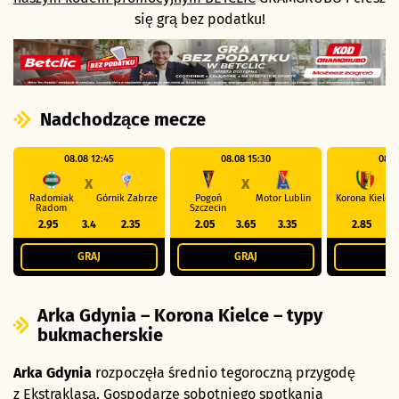
się grą bez podatku!
Nadchodzące mecze
08.08 12:45
08.08 15:30
08.0
X
X
Radomiak
Górnik Zabrze
Pogoń
Motor Lublin
Korona Kielce
Radom
Szczecin
2.95
3.4
2.35
2.05
3.65
3.35
2.85
GRAJ
GRAJ
G
Arka Gdynia – Korona Kielce – typy
bukmacherskie
Arka Gdynia
rozpoczęła średnio tegoroczną przygodę
z Ekstraklasą. Gospodarze sobotniego spotkania