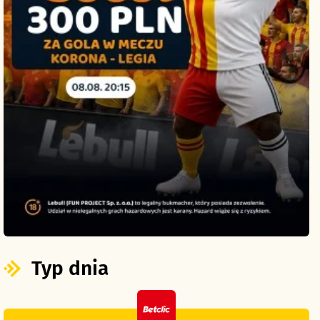
Typ dnia