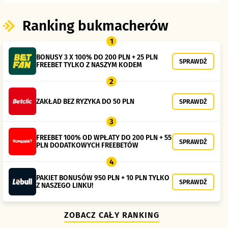
Ranking bukmacherów
1
BONUSY 3 X 100% DO 200 PLN + 25 PLN
SPRAWDŹ
FREEBET TYLKO Z NASZYM KODEM
2
ZAKŁAD BEZ RYZYKA DO 50 PLN
SPRAWDŹ
3
FREEBET 100% OD WPŁATY DO 200 PLN + 55
SPRAWDŹ
PLN DODATKOWYCH FREEBETÓW
4
PAKIET BONUSÓW 950 PLN + 10 PLN TYLKO
SPRAWDŹ
Z NASZEGO LINKU!
ZOBACZ CAŁY RANKING