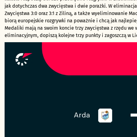
jak dotychczas dwa zwycięstwa i dwie porażki. W eliminacjac
Zwycięstwa 3:0 oraz 3:1 z Ziliną, a także wyeliminowanie M
biorą europejskie rozgrywki na poważnie i chcą jak najlep
Medaliki mają na swoim koncie trzy zwycięstwa z rzędu we 
eliminacyjnym, dopiszą kolejne trzy punkty i zagoszczą w Li