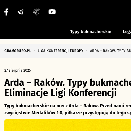
Typy bukmacherskie
Leg
GRAMGRUBO.PL
-
LIGA KONFERENCJI EUROPY
-
ARDA – RAKÓW. TYPY BU
27 sierpnia 2025
Arda – Raków. Typy bukmacher
Eliminacje Ligi Konferencji
Typy bukmacherskie na mecz Arda – Raków. Przed nami r
zwycięstwie Medalików 1:0, piłkarze przystępują do tego s