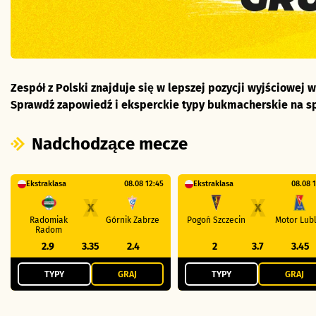
Zespół z Polski znajduje się w lepszej pozycji wyjściowej 
Sprawdź zapowiedź i eksperckie typy bukmacherskie na s
Nadchodzące mecze
Ekstraklasa
08.08 12:45
Ekstraklasa
08.08 
X
X
Radomiak
Górnik Zabrze
Pogoń Szczecin
Motor Lubl
Radom
2.9
3.35
2.4
2
3.7
3.45
TYPY
GRAJ
TYPY
GRAJ