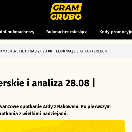
alni bukmacherzy
Bukmacher miesiąca
Kody promocyj
KMACHERSKIE I ANALIZA 28.08 | ELIMINACJE LIGI KONFERENCJI
skie i analiza 28.08 |
ewanżowe spotkanie Ardy z Rakowem. Po pierwszym
potkania z wielkimi nadziejami.