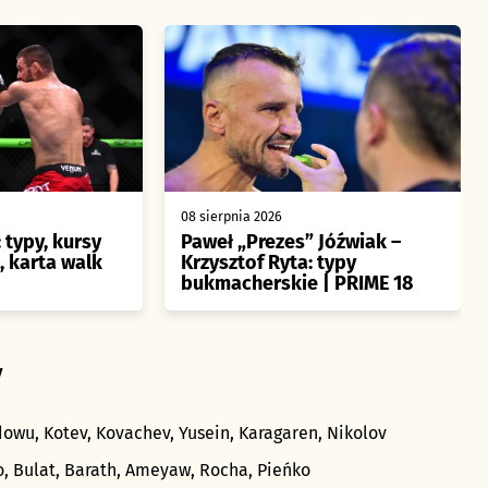
08 sierpnia 2026
 typy, kursy
Paweł „Prezes” Jóźwiak –
 karta walk
Krzysztof Ryta: typy
bukmacherskie | PRIME 18
y
dowu, Kotev, Kovachev, Yusein, Karagaren, Nikolov
no, Bulat, Barath, Ameyaw, Rocha, Pieńko