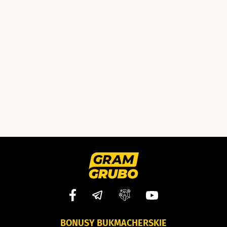
BONUSY BUKMACHERSKIE