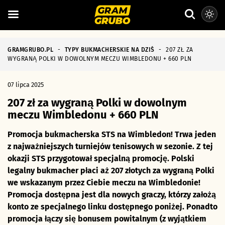
GRAMGRUBO.PL
-
TYPY BUKMACHERSKIE NA DZIŚ
-
207 ZŁ ZA
WYGRANĄ POLKI W DOWOLNYM MECZU WIMBLEDONU + 660 PLN
07 lipca 2025
207 zł za wygraną Polki w dowolnym
meczu Wimbledonu + 660 PLN
Promocja bukmacherska STS na Wimbledon! Trwa jeden
z najważniejszych turniejów tenisowych w sezonie. Z tej
okazji STS przygotował specjalną promocję. Polski
legalny bukmacher płaci aż 207 złotych za wygraną Polki
we wskazanym przez Ciebie meczu na Wimbledonie!
Promocja dostępna jest dla nowych graczy, którzy założą
konto ze specjalnego linku dostępnego poniżej. Ponadto
promocja łączy się bonusem powitalnym (z wyjątkiem