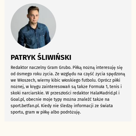
PATRYK ŚLIWIŃSKI
Redaktor naczelny Gram Grubo. Piłką nożną interesuję się
od ósmego roku życia. Ze względu na część życia spędzoną
we Włoszech, wierny kibic włoskiego futbolu. Oprócz piłki
nożnej, w kręgu zainteresowań są także Formuła 1, tenis i
skoki narciarskie. W przeszłości redaktor HalaMadrid.pl i
Goal.pl, obecnie moje typy można znaleźć także na
sport.betfan.pl. Kiedy nie śledzę informacji ze świata
sportu, gram w piłkę albo podróżuję.