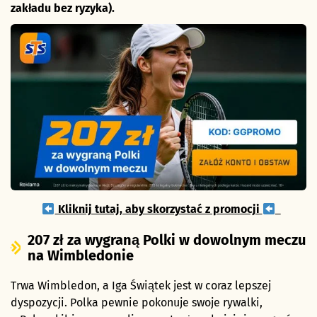
zakładu bez ryzyka).
Kliknij tutaj, aby skorzystać z promocji
207 zł za wygraną Polki w dowolnym meczu
na Wimbledonie
Trwa Wimbledon, a Iga Świątek jest w coraz lepszej
dyspozycji. Polka pewnie pokonuje swoje rywalki,